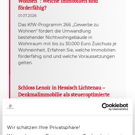
Wohnen“: Welche Immobilien sind
förderfähig?
01.07.2026
Das KfW-Programm 266 „Gewerbe zu
Wohnen“ fördert die Umwandlung
bestehender Nichtwohngebäude in
Wohnraum mit bis zu 30.000 Euro Zuschuss je
Wohneinheit. Erfahren Sie, welche Immobilien
förderfähig sind und welche Voraussetzungen
gelten.
Schloss Lenoir in Hessisch Lichtenau –
Denkmalimmobilie als steueroptimierte
Kapitalanlage in Hessen
22.05.2026
Schloss Lenoir in Hessisch Lichtenau bei
Kassel bietet Kapitalanlegern eine seltene
Wir schätzen Ihre Privatsphäre!
Denkmalimmobilie mit steuerlichen Vorteilen