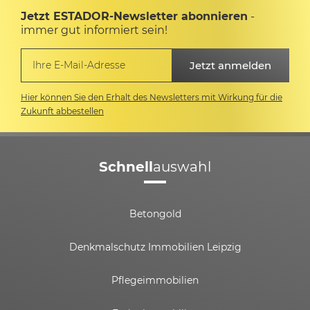
Jetzt ESTADOR-Newsletter abonnieren
-
immer gut informiert sein!
Hier können Sie den Erhalt des Newsletters mit Wirkung für die
Zukunft abbestellen
Schnell
auswahl
Betongold
Denkmalschutz Immobilien Leipzig
Pflegeimmobilien