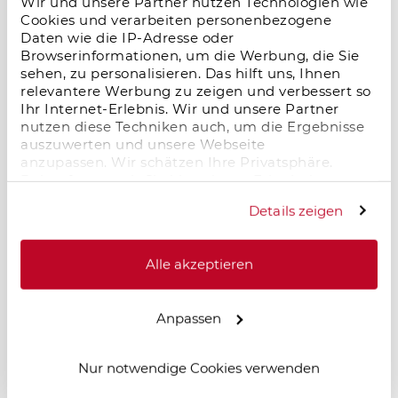
Wir und unsere Partner nutzen Technologien wie
nach §7i EStG, KfW-Förderung, nachhaltigem
Cookies und verarbeiten personenbezogene
Energiekonzept und garantierter
Daten wie die IP-Adresse oder
Erstvermietung. Das historische
Browserinformationen, um die Werbung, die Sie
Schlossensemble verbindet hochwertige
sehen, zu personalisieren. Das hilft uns, Ihnen
Sanierung, moderne Wohnqual
relevantere Werbung zu zeigen und verbessert so
Ihr Internet-Erlebnis. Wir und unsere Partner
nutzen diese Techniken auch, um die Ergebnisse
auszuwerten und unsere Webseite
Microliving-Investment: Stabiles
anzupassen. Wir schätzen Ihre Privatsphäre.
Wachstum, hohe Nachfrage und attraktive
Daher fragen wir Sie hiermit um Erlaubnis zum
Renditechancen
Einsatz dieser Technologien.
Details zeigen
09.01.2026
Microliving-Investments überzeugen mit
Alle akzeptieren
hoher Nachfrage, stabiler Auslastung und
attraktiven Renditechancen – ein
zukunftsstarkes Segment im deutschen
Anpassen
Immobilienmarkt.
Nur notwendige Cookies verwenden
Salzgitter im Wandel – neue Dynamik