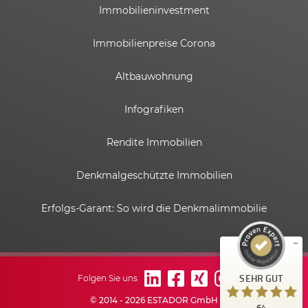
Immobilieninvestment
Immobilienpreise Corona
Altbauwohnung
Infografiken
Rendite Immobilien
Kundenbewertungen und Erfahrungen zu
ESTADOR GmbH
Denkmalgeschützte Immobilien
SEHR GUT
%
100
Erfolgs-Garant: So wird die Denkmalimmobilie
Empfehlungen auf
ProvenExpert.com
5,00
/
4,82
6
58
Bewertungen auf
1
Bewertungen von
SEHR GUT
Folgen Sie uns
ProvenExpert.com
anderen Quelle
© 2014 - 2026 ESTADOR GmbH
64