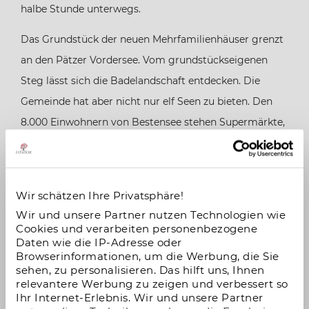
halbe Stunde unterwegs.
Das Grundstück der neuen Mehrfamilienhäuser grenzt
an den Pätzer Vordersee. Vom grundstückseigenen
Steg lässt sich die Badelandschaft entdecken. Die
Gemeinde hat aber nicht nur elf Seen zu bieten. Den
8.000 Einwohnern von Bestensee stehen Supermärkte,
Bäckereien und einige Gaststätten zur Verfügung.
Apotheken, Ärzte und andere Dienstleister sind
ebenfalls ansässig. Diverse Vereine, Kitas und Schulen
Wir schätzen Ihre Privatsphäre!
komplettieren die Infrastruktur.
Wir und unsere Partner nutzen Technologien wie
Cookies und verarbeiten personenbezogene
Kapitalanlage mit KfW-Förderdarlehen
Daten wie die IP-Adresse oder
Browserinformationen, um die Werbung, die Sie
Entscheidend für die Förderung durch die KfW ist die
sehen, zu personalisieren. Das hilft uns, Ihnen
relevantere Werbung zu zeigen und verbessert so
energetische Qualität der Immobilie. Ein KfW-
Ihr Internet-Erlebnis. Wir und unsere Partner
Effizienzhaus 100 entspricht den Vorgaben der EnEV.