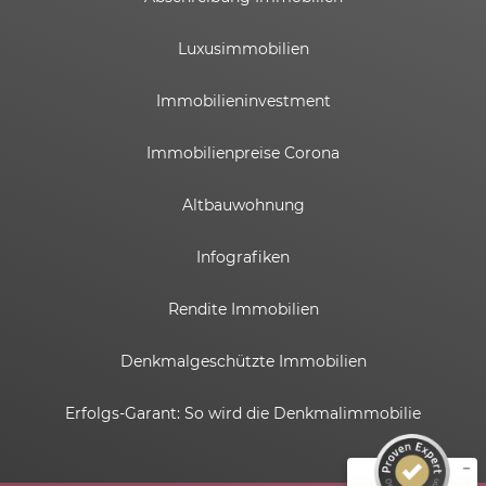
Luxusimmobilien
Immobilieninvestment
Immobilienpreise Corona
Altbauwohnung
Infografiken
Rendite Immobilien
Kundenbewertungen und Erfahrungen zu
ESTADOR GmbH
Denkmalgeschützte Immobilien
SEHR GUT
%
100
Erfolgs-Garant: So wird die Denkmalimmobilie
Empfehlungen auf
ProvenExpert.com
5,00
/
4,82