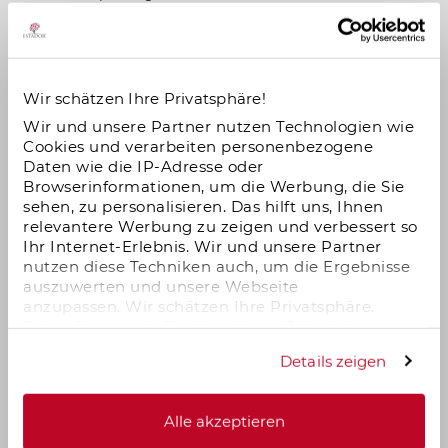
ehemaligen Papierfabrik entstehen durch Sanierung
insgesamt 75 loftartige Suiten. Die Sanierungskosten
betragen ca. 65 % des Kaufpreises. Das Objekt liegt
Wir schätzen Ihre Privatsphäre!
direkt am Main. Die Umgebung der idyllischen
Wir und unsere Partner nutzen Technologien wie
Wasserstraße ist heute eine beliebte Wohngegend. Die
Cookies und verarbeiten personenbezogene
Daten wie die IP-Adresse oder
Metropole Frankfurt ist in nur 20 min mit der S-Bahn
Browserinformationen, um die Werbung, die Sie
erreichbar.
sehen, zu personalisieren. Das hilft uns, Ihnen
relevantere Werbung zu zeigen und verbessert so
Ihr Internet-Erlebnis. Wir und unsere Partner
nutzen diese Techniken auch, um die Ergebnisse
auszuwerten und unsere Webseite
Weststrasse 53 in Chemnitz
anzupassen. Wir schätzen Ihre Privatsphäre.
Daher fragen wir Sie hiermit um Erlaubnis zum
Das Jugendstilhaus mit Vorgarten wurde 1905 gebaut
Einsatz dieser Technologien.
Details zeigen
und ist heute als Kulturdenkmal eingestuft. Es
entstehen nun 18 hochwertige Wohneinheiten. Das
Alle akzeptieren
Gebäude befindet sich im gründerzeitlich geprägten