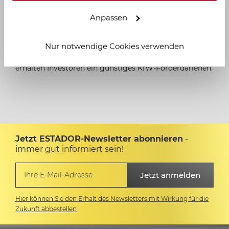
Wohngebiet „Kaßberg“. Infrastrukturell ist der Stadtteil
Anpassen
sehr gut erschlossen. Kapitalanleger profitieren nicht
nur von der Lage in einer der wachstumsstärksten
Nur notwendige Cookies verwenden
Städte Deutschlands. Für diese Denkmalimmobilie
erhalten Investoren ein günstiges KfW-Förderdarlehen.
Jetzt ESTADOR-Newsletter abonnieren
-
immer gut informiert sein!
Hier können Sie den Erhalt des Newsletters mit Wirkung für die
Zukunft abbestellen