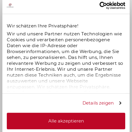
Selbstnutzung. Der Kapitalanleger kann die
Sanierungskosten auf 12 Jahre verteilt zu 100 %
abschreiben. Die Sanierungskosten beim Landgut Neu
Wir schätzen Ihre Privatsphäre!
Engeldorfer Hof betragen 70 % des Kaufpreises.
Wir und unsere Partner nutzen Technologien wie
Cookies und verarbeiten personenbezogene
Daten wie die IP-Adresse oder
Noch mehr gute Gründe für eine Investition in den
Browserinformationen, um die Werbung, die Sie
Engeldorfer Hof
sehen, zu personalisieren. Das hilft uns, Ihnen
relevantere Werbung zu zeigen und verbessert so
Ihr Internet-Erlebnis. Wir und unsere Partner
Solider Sachwert
mit Inflationsschutz
nutzen diese Techniken auch, um die Ergebnisse
Investition
in die richtige Lage
auszuwerten und unsere Webseite
anzupassen. Wir schätzen Ihre Privatsphäre.
Rendite
wird durch Steuervorteile aus
Daher fragen wir Sie hiermit um Erlaubnis zum
Denkmal-AfA erhöht
Einsatz dieser Technologien.
Details zeigen
Gute Vermietbarkeit
durch Loft-Wohnungen
und Solitär-Charakter
Alle akzeptieren
Wirtschaftlichkeit
durch Mieteinnahmen und