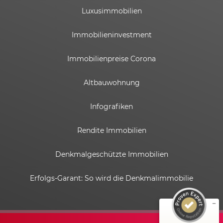
Luxusimmobilien
Immobilieninvestment
Immobilienpreise Corona
Altbauwohnung
Infografiken
Rendite Immobilien
Kundenbewertungen und Erfahrungen zu
ESTADOR GmbH
Denkmalgeschützte Immobilien
SEHR GUT
%
100
Erfolgs-Garant: So wird die Denkmalimmobilie
Empfehlungen auf
ProvenExpert.com
5,00
/
4,82
6
58
Bewertungen auf