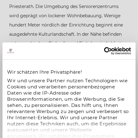
Priesterath. Die Umgebung des Seniorenzentrums
wird geprägt von lockerer Wohnbebauung. Wenige
hundert Meter nördlich der Einrichtung beginnt eine
ausgedehnte Kulturlandschaft. In der Nähe befinden
sich verschiedene Einkaufs- und Einkehrmöglichkeiten.
Durchgangsverkehr gibt es hier praktisch nicht.
Ruhige Straßen und breite Bürgersteige laden zu
Spaziergängen ein.
Wir schätzen Ihre Privatsphäre!
Wir und unsere Partner nutzen Technologien wie
Der Bedarf an Pflegeplätzen in der Region steigt
Cookies und verarbeiten personenbezogene
Daten wie die IP-Adresse oder
Jüchen liegt im Rhein-Kreis Neuss. Bereits im Jahr 2010
Browserinformationen, um die Werbung, die Sie
sehen, zu personalisieren. Das hilft uns, Ihnen
lebten hier 21.055 Menschen im Alter über 80 Jahren.
relevantere Werbung zu zeigen und verbessert so
Aktuellen Prognosen zufolge wird diese Zahl bis 2035
Ihr Internet-Erlebnis. Wir und unsere Partner
nutzen diese Techniken auch, um die Ergebnisse
auf rund 36.360 steigen. Bei der Anzahl der
auszuwerten und unsere Webseite
Pflegebedürftigen wird ein Anstieg von 50 % erwartet.
anzupassen. Wir schätzen Ihre Privatsphäre.