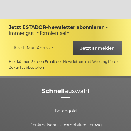
Jetzt ESTADOR-Newsletter abonnieren
-
immer gut informiert sein!
Hier können Sie den Erhalt des Newsletters mit Wirkung für die
Zukunft abbestellen
Schnell
auswahl
Betongold
Denkmalschutz Immobilien Leipzig