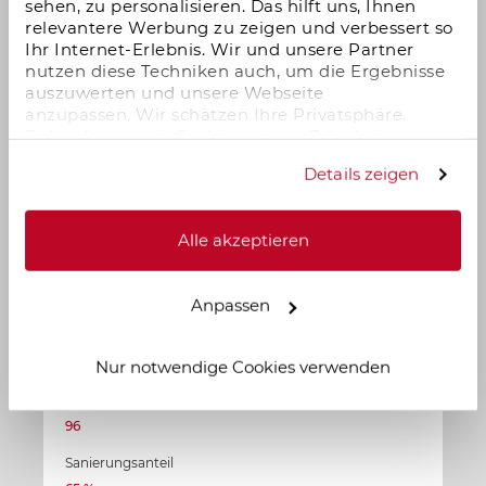
sehen, zu personalisieren. Das hilft uns, Ihnen
relevantere Werbung zu zeigen und verbessert so
Ihr Internet-Erlebnis. Wir und unsere Partner
nutzen diese Techniken auch, um die Ergebnisse
auszuwerten und unsere Webseite
anzupassen. Wir schätzen Ihre Privatsphäre.
Daher fragen wir Sie hiermit um Erlaubnis zum
Einsatz dieser Technologien.
Details zeigen
Alle akzeptieren
Zum Objekt
Anpassen
Betreutes Wohnen im historischen Denkmal
Kassel
Nur notwendige Cookies verwenden
Wohneinheiten
96
Sanierungsanteil