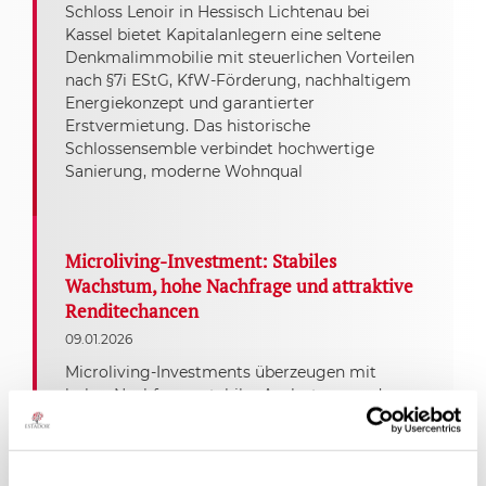
Schloss Lenoir in Hessisch Lichtenau bei
Kassel bietet Kapitalanlegern eine seltene
Denkmalimmobilie mit steuerlichen Vorteilen
nach §7i EStG, KfW-Förderung, nachhaltigem
Energiekonzept und garantierter
Erstvermietung. Das historische
Schlossensemble verbindet hochwertige
Sanierung, moderne Wohnqual
Microliving-Investment: Stabiles
Wachstum, hohe Nachfrage und attraktive
Renditechancen
09.01.2026
Microliving-Investments überzeugen mit
hoher Nachfrage, stabiler Auslastung und
attraktiven Renditechancen – ein
zukunftsstarkes Segment im deutschen
Immobilienmarkt.