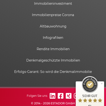
Immobilieninvestment
Immobilienpreise Corona
Altbauwohnung
Infografiken
Rendite Immobilien
Kundenbewertungen und Erfahrungen zu
ESTADOR GmbH
Denkmalgeschützte Immobilien
SEHR GUT
%
100
Erfolgs-Garant: So wird die Denkmalimmobilie
Empfehlungen auf
ProvenExpert.com
5,00
/
4,82
6
58
Bewertungen auf
1
Bewertungen von
SEHR GUT
Folgen Sie uns
ProvenExpert.com
anderen Quelle
© 2014 - 2026 ESTADOR GmbH
64