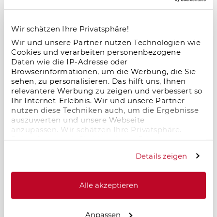
hoher Nachfrage, stabiler Auslastung und
attraktiven Renditechancen – ein
Wir schätzen Ihre Privatsphäre!
zukunftsstarkes Segment im deutschen
Immobilienmarkt.
Wir und unsere Partner nutzen Technologien wie
Cookies und verarbeiten personenbezogene
Daten wie die IP-Adresse oder
Browserinformationen, um die Werbung, die Sie
Salzgitter im Wandel – neue Dynamik
sehen, zu personalisieren. Das hilft uns, Ihnen
relevantere Werbung zu zeigen und verbessert so
durch Logistik und Industrie
Ihr Internet-Erlebnis. Wir und unsere Partner
18.11.2025
nutzen diese Techniken auch, um die Ergebnisse
Salzgitter erlebt einen starken wirtschaftlichen
auszuwerten und unsere Webseite
anzupassen. Wir schätzen Ihre Privatsphäre.
Aufschwung: Neue Logistik- und
Daher fragen wir Sie hiermit um Erlaubnis zum
Industrieprojekte, zentrale Lage und moderne
Einsatz dieser Technologien.
Infrastruktur schaffen Arbeitsplätze und
Details zeigen
erhöhen die Wohnraumnachfrage. Für
Immobilieninvestoren entstehen langfristige
Chancen in einem dynamisch wachsenden
Alle akzeptieren
Standort.
Anpassen