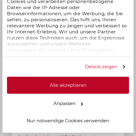
Cookies und verarbeiten personenbezogene
Daten wie die IP-Adresse oder
Schleswig Holstein
Browserinformationen, um die Werbung, die Sie
Die Grafik darf bei Nennung des Urhebers ESTADOR
sehen, zu personalisieren. Das hilft uns, Ihnen
GmbH gern online geteilt oder auf Websites benutzt
relevantere Werbung zu zeigen und verbessert so
Thüringen
Ihr Internet-Erlebnis. Wir und unsere Partner
werden. Dabei ist die Seite als Quelle zu verwenden.
nutzen diese Techniken auch, um die Ergebnisse
auszuwerten und unsere Webseite
anzupassen. Wir schätzen Ihre Privatsphäre.
Daher fragen wir Sie hiermit um Erlaubnis zum
Einsatz dieser Technologien.
Details zeigen
Alle akzeptieren
Anpassen
Zum Objekt
Nur notwendige Cookies verwenden