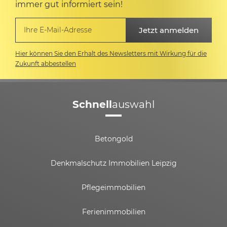
immer gut informiert sein!
Hier können Sie den Erhalt des Newsletters mit Wirkung für die
Zukunft abbestellen
Schnell
auswahl
Betongold
Denkmalschutz Immobilien Leipzig
Pflegeimmobilien
Ferienimmobilien