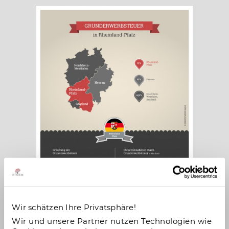
Mecklenburg-Vorpommern
Niedersachsen
Nordrhein-Westfalen
Rheinland-Pfalz
Saarland
Sachsen
Wir schätzen Ihre Privatsphäre!
Entwicklung der Grunderwerbsteuer im
Sachsen-Anhalt
Bundesland Rheinland-Pfalz
Wir und unsere Partner nutzen Technologien wie