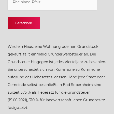
Rheinland-Pfalz
Baden-Württemberg
Berechnen
Bayern
Wird ein Haus, eine Wohnung oder ein Grundstück
Berlin
gekauft, fällt einmalig Grunderwerbsteuer an. Die
Grundsteuer hingegen ist jedes Vierteljahr zu bezahlen.
Brandenburg
Sie unterscheidet sich von Kommune zu Kommune
aufgrund des Hebesatzes, dessen Höhe jede Stadt oder
Bremen
Gemeinde selbst beschließt. In Bad Sobernheim sind
zurzeit 375 % als Hebesatz für die Grundsteuer
Hamburg
(15.06.2021), 310 % für landwirtschaftlichen Grundbesitz
festgesetzt.
Hessen