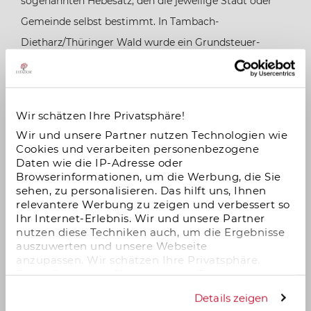
sogenannten Hebesatz, den die jeweilige Stadt oder
Bremen
Gemeinde selbst bestimmt. In Tambach-
Dietharz/Thüringer Wald wurde ein Grundsteuer-
Hamburg
Hebesatz von 400 % beschlossen (04.06.2021). Für
landwirtschaftlichen Grundbesitz wurden ebenfalls 296
Hessen
% festgesetzt.
Wir schätzen Ihre Privatsphäre!
Mecklenburg-Vorpommern
Wir und unsere Partner nutzen Technologien wie
Cookies und verarbeiten personenbezogene
Daten wie die IP-Adresse oder
Browserinformationen, um die Werbung, die Sie
Niedersachsen
sehen, zu personalisieren. Das hilft uns, Ihnen
relevantere Werbung zu zeigen und verbessert so
Ihr Internet-Erlebnis. Wir und unsere Partner
Nordrhein-Westfalen
nutzen diese Techniken auch, um die Ergebnisse
auszuwerten und unsere Webseite
anzupassen. Wir schätzen Ihre Privatsphäre.
Rheinland-Pfalz
Daher fragen wir Sie hiermit um Erlaubnis zum
Einsatz dieser Technologien.
Details zeigen
Saarland