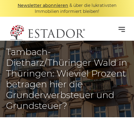
Newsletter abonnieren
& über die lukrativsten
Immobilien informiert bleiben!
Tambach-
Dietharz/Thüringer Wald in
Thüringen: Wieviel Prozent
betragen hier die
Grunderwerbsteuer und
Grundsteuer?