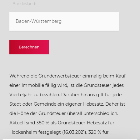
Bundesland:
Baden-Württemberg
Baden-Württemberg
Berechnen
Bayern
Während die Grunderwerbsteuer einmalig beim Kauf
Berlin
einer Immobilie fällig wird, ist die Grundsteuer jedes
Vierteljahr zu bezahlen. Darüber hinaus gilt für jede
Brandenburg
Stadt oder Gemeinde ein eigener Hebesatz. Daher ist
die Höhe der Grundsteuer überall unterschiedlich.
Bremen
Aktuell sind 380 % als Grundsteuer-Hebesatz für
Hockenheim festgelegt (16.03.2021), 320 % für
Hamburg