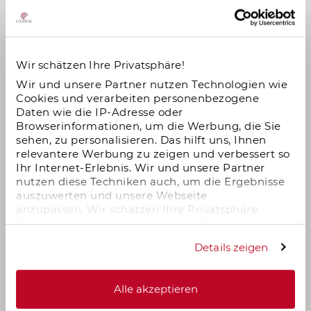
landwirtschaftlichen Grundbesitz.
Hessen
Wir schätzen Ihre Privatsphäre!
Mecklenburg-Vorpommern
Wir und unsere Partner nutzen Technologien wie
Cookies und verarbeiten personenbezogene
Daten wie die IP-Adresse oder
Niedersachsen
Browserinformationen, um die Werbung, die Sie
sehen, zu personalisieren. Das hilft uns, Ihnen
relevantere Werbung zu zeigen und verbessert so
Nordrhein-Westfalen
Ihr Internet-Erlebnis. Wir und unsere Partner
nutzen diese Techniken auch, um die Ergebnisse
auszuwerten und unsere Webseite
Rheinland-Pfalz
anzupassen. Wir schätzen Ihre Privatsphäre.
Daher fragen wir Sie hiermit um Erlaubnis zum
Einsatz dieser Technologien.
Saarland
Details zeigen
Sachsen
Alle akzeptieren
Entwicklung der Grunderwerbsteuer im