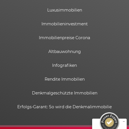
Luxusimmobilien
Immobilieninvestment
Immobilienpreise Corona
Altbauwohnung
Infografiken
Rendite Immobilien
Kundenbewertungen und Erfahrungen zu
ESTADOR GmbH
Denkmalgeschützte Immobilien
SEHR GUT
%
100
Erfolgs-Garant: So wird die Denkmalimmobilie
Empfehlungen auf
ProvenExpert.com
5,00
/
4,82
6
58