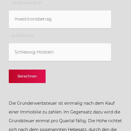
Kaufpreis in EUR:
Bundesland:
Schleswig-Holstein
Baden-Württemberg
Berechnen
Bayern
Die Grunderwerbsteuer ist einmalig nach dem Kauf
Berlin
einer Immobilie zu zahlen. Im Gegensatz dazu wird die
Grundsteuer einmal pro Quartal fällig. Die Höhe richtet
Brandenburg
sich nach dem sogenannten Hebesatz, durch den die