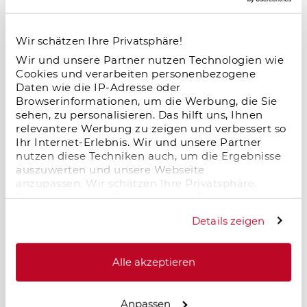
hoher Nachfrage, stabiler Auslastung und
attraktiven Renditechancen – ein
Wir schätzen Ihre Privatsphäre!
zukunftsstarkes Segment im deutschen
Immobilienmarkt.
Wir und unsere Partner nutzen Technologien wie
Cookies und verarbeiten personenbezogene
Daten wie die IP-Adresse oder
Browserinformationen, um die Werbung, die Sie
Salzgitter im Wandel – neue Dynamik
sehen, zu personalisieren. Das hilft uns, Ihnen
relevantere Werbung zu zeigen und verbessert so
durch Logistik und Industrie
Ihr Internet-Erlebnis. Wir und unsere Partner
18.11.2025
nutzen diese Techniken auch, um die Ergebnisse
Salzgitter erlebt einen starken wirtschaftlichen
auszuwerten und unsere Webseite
anzupassen. Wir schätzen Ihre Privatsphäre.
Aufschwung: Neue Logistik- und
Daher fragen wir Sie hiermit um Erlaubnis zum
Industrieprojekte, zentrale Lage und moderne
Einsatz dieser Technologien.
Infrastruktur schaffen Arbeitsplätze und
Details zeigen
erhöhen die Wohnraumnachfrage. Für
Immobilieninvestoren entstehen langfristige
Chancen in einem dynamisch wachsenden
Alle akzeptieren
Standort.
Anpassen