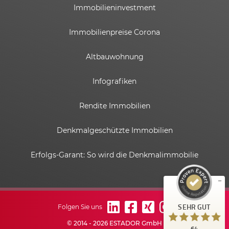
Immobilieninvestment
Immobilienpreise Corona
Altbauwohnung
Infografiken
Rendite Immobilien
Kundenbewertungen und Erfahrungen zu
ESTADOR GmbH
Denkmalgeschützte Immobilien
SEHR GUT
%
100
Erfolgs-Garant: So wird die Denkmalimmobilie
Empfehlungen auf
ProvenExpert.com
5,00
/
4,82
6
58
Bewertungen auf
1
Bewertungen von
SEHR GUT
Folgen Sie uns
ProvenExpert.com
anderen Quelle
© 2014 - 2026 ESTADOR GmbH
64