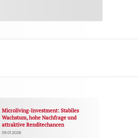
Microliving-Investment: Stabiles
Wachstum, hohe Nachfrage und
attraktive Renditechancen
09.01.2026