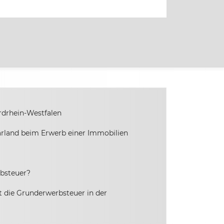
drhein-Westfalen
rland beim Erwerb einer Immobilien
rbsteuer?
 die Grunderwerbsteuer in der