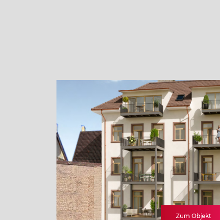
Hamburg
Hessen
Mecklenburg-Vorpommern
Niedersachsen
Nordrhein-Westfalen
Rheinland-Pfalz
Saarland
Zum Objekt
Sachsen