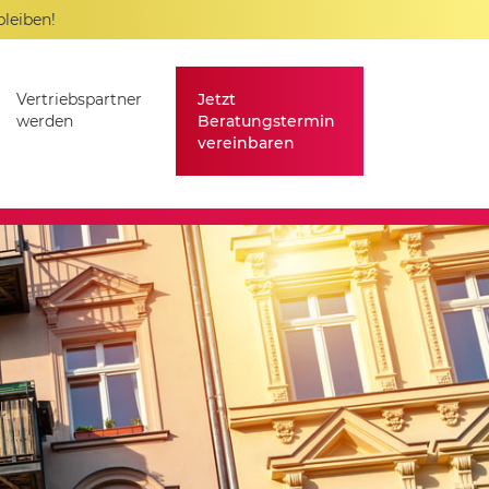
bleiben!
Vertriebspartner
Jetzt
werden
Beratungstermin
vereinbaren