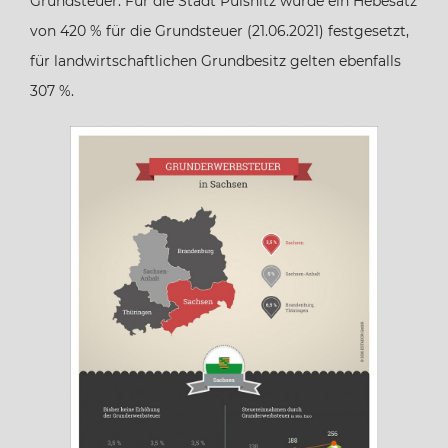
Grundsteuer. Für die Stadt Pulsnitz wurde ein Hebesatz
von 420 % für die Grundsteuer (21.06.2021) festgesetzt,
Hamburg
für landwirtschaftlichen Grundbesitz gelten ebenfalls
307 %.
Hessen
Mecklenburg-Vorpommern
Niedersachsen
Nordrhein-Westfalen
Rheinland-Pfalz
Saarland