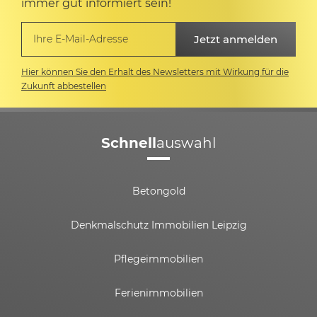
immer gut informiert sein!
Hier können Sie den Erhalt des Newsletters mit Wirkung für die
Zukunft abbestellen
Schnell
auswahl
Betongold
Denkmalschutz Immobilien Leipzig
Pflegeimmobilien
Ferienimmobilien