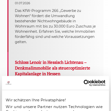
01.07.2026
Das KfW-Programm 266 „Gewerbe zu
Wohnen“ fördert die Umwandlung
bestehender Nichtwohngebäude in
Wohnraum mit bis zu 30.000 Euro Zuschuss je
Wohneinheit. Erfahren Sie, welche Immobilien
förderfähig sind und welche Voraussetzungen
gelten.
Schloss Lenoir in Hessisch Lichtenau –
Denkmalimmobilie als steueroptimierte
Kapitalanlage in Hessen
22.05.2026
Schloss Lenoir in Hessisch Lichtenau bei
Kassel bietet Kapitalanlegern eine seltene
Denkmalimmobilie mit steuerlichen Vorteilen
Wir schätzen Ihre Privatsphäre!
nach §7i EStG, KfW-Förderung, nachhaltigem
Wir und unsere Partner nutzen Technologien wie
Energiekonzept und garantierter