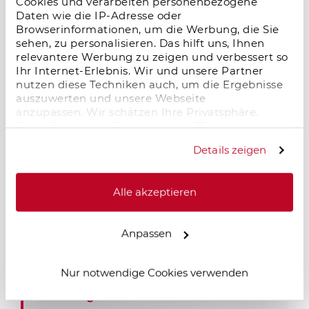
Cookies und verarbeiten personenbezogene
Erstvermietung. Das historische
Daten wie die IP-Adresse oder
Schlossensemble verbindet hochwertige
Browserinformationen, um die Werbung, die Sie
Sanierung, moderne Wohnqual
sehen, zu personalisieren. Das hilft uns, Ihnen
relevantere Werbung zu zeigen und verbessert so
Ihr Internet-Erlebnis. Wir und unsere Partner
nutzen diese Techniken auch, um die Ergebnisse
Microliving-Investment: Stabiles
auszuwerten und unsere Webseite
Wachstum, hohe Nachfrage und attraktive
anzupassen. Wir schätzen Ihre Privatsphäre.
Renditechancen
Daher fragen wir Sie hiermit um Erlaubnis zum
Einsatz dieser Technologien.
09.01.2026
Details zeigen
Microliving-Investments überzeugen mit
hoher Nachfrage, stabiler Auslastung und
Alle akzeptieren
attraktiven Renditechancen – ein
zukunftsstarkes Segment im deutschen
Immobilienmarkt.
Anpassen
Nur notwendige Cookies verwenden
Salzgitter im Wandel – neue Dynamik
durch Logistik und Industrie