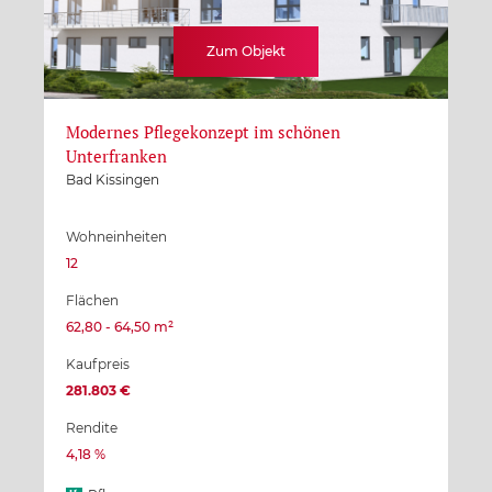
Zum Objekt
Modernes Pflegekonzept im schönen
Unterfranken
Bad Kissingen
Wohneinheiten
12
Flächen
62,80 - 64,50 m²
Kaufpreis
281.803 €
Rendite
4,18 %