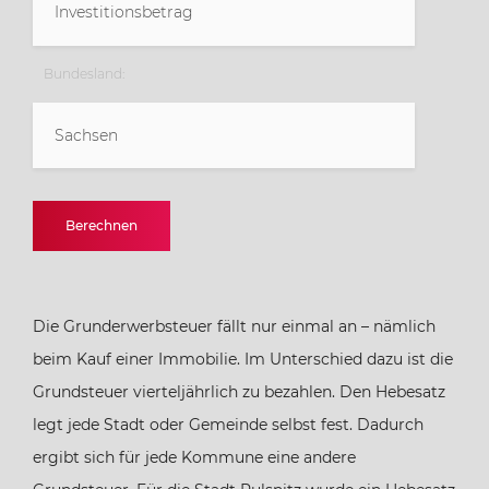
Bundesland:
Sachsen
Baden-Württemberg
Berechnen
Bayern
Die Grunderwerbsteuer fällt nur einmal an – nämlich
Berlin
beim Kauf einer Immobilie. Im Unterschied dazu ist die
Grundsteuer vierteljährlich zu bezahlen. Den Hebesatz
Brandenburg
legt jede Stadt oder Gemeinde selbst fest. Dadurch
ergibt sich für jede Kommune eine andere
Bremen