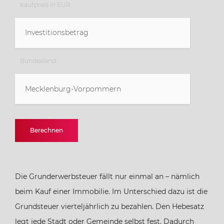
Kaufpreis in EUR:
Bundesland:
Mecklenburg-Vorpommern
Baden-Württemberg
Berechnen
Bayern
Die Grunderwerbsteuer fällt nur einmal an – nämlich
Berlin
beim Kauf einer Immobilie. Im Unterschied dazu ist die
Grundsteuer vierteljährlich zu bezahlen. Den Hebesatz
Brandenburg
legt jede Stadt oder Gemeinde selbst fest. Dadurch