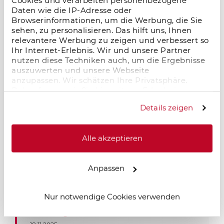
Cookies und verarbeiten personenbezogene
Erstvermietung. Das historische
Daten wie die IP-Adresse oder
Schlossensemble verbindet hochwertige
Browserinformationen, um die Werbung, die Sie
Sanierung, moderne Wohnqual
sehen, zu personalisieren. Das hilft uns, Ihnen
relevantere Werbung zu zeigen und verbessert so
Ihr Internet-Erlebnis. Wir und unsere Partner
nutzen diese Techniken auch, um die Ergebnisse
Microliving-Investment: Stabiles
auszuwerten und unsere Webseite
Wachstum, hohe Nachfrage und attraktive
anzupassen. Wir schätzen Ihre Privatsphäre.
Renditechancen
Daher fragen wir Sie hiermit um Erlaubnis zum
Einsatz dieser Technologien.
09.01.2026
Details zeigen
Microliving-Investments überzeugen mit
hoher Nachfrage, stabiler Auslastung und
Alle akzeptieren
attraktiven Renditechancen – ein
zukunftsstarkes Segment im deutschen
Immobilienmarkt.
Anpassen
Nur notwendige Cookies verwenden
Salzgitter im Wandel – neue Dynamik
durch Logistik und Industrie