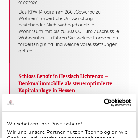
01.07.2026
Das KfW-Programm 266 „Gewerbe zu
Wohnen“ fördert die Umwandlung
bestehender Nichtwohngebäude in
Wohnraum mit bis zu 30.000 Euro Zuschuss je
Wohneinheit. Erfahren Sie, welche Immobilien
förderfähig sind und welche Voraussetzungen
gelten.
Schloss Lenoir in Hessisch Lichtenau –
Denkmalimmobilie als steueroptimierte
Kapitalanlage in Hessen
22.05.2026
Schloss Lenoir in Hessisch Lichtenau bei
Kassel bietet Kapitalanlegern eine seltene
Denkmalimmobilie mit steuerlichen Vorteilen
Wir schätzen Ihre Privatsphäre!
nach §7i EStG, KfW-Förderung, nachhaltigem
Wir und unsere Partner nutzen Technologien wie
Energiekonzept und garantierter