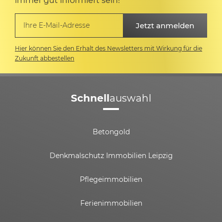
immer gut informiert sein!
Hier können Sie den Erhalt des Newsletters mit Wirkung für die
Zukunft abbestellen
Schnell
auswahl
Betongold
Denkmalschutz Immobilien Leipzig
Pflegeimmobilien
Ferienimmobilien