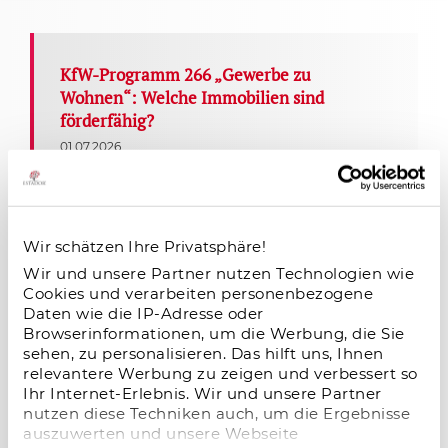
KfW-Programm 266 „Gewerbe zu
Wohnen“: Welche Immobilien sind
förderfähig?
01.07.2026
Das KfW-Programm 266 „Gewerbe zu
Wohnen“ fördert die Umwandlung
bestehender Nichtwohngebäude in
Wohnraum mit bis zu 30.000 Euro Zuschuss je
Wir schätzen Ihre Privatsphäre!
Wohneinheit. Erfahren Sie, welche Immobilien
Wir und unsere Partner nutzen Technologien wie
förderfähig sind und welche Voraussetzungen
Cookies und verarbeiten personenbezogene
gelten.
Daten wie die IP-Adresse oder
Browserinformationen, um die Werbung, die Sie
sehen, zu personalisieren. Das hilft uns, Ihnen
relevantere Werbung zu zeigen und verbessert so
Schloss Lenoir in Hessisch Lichtenau –
Ihr Internet-Erlebnis. Wir und unsere Partner
Denkmalimmobilie als steueroptimierte
nutzen diese Techniken auch, um die Ergebnisse
Kapitalanlage in Hessen
auszuwerten und unsere Webseite