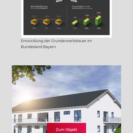
Sachsen
Sachsen-Anhalt
Entwicklung der Grunderwerbsteuer im
Schleswig Holstein
Bundesland Bayern
Thüringen
Zum Objekt