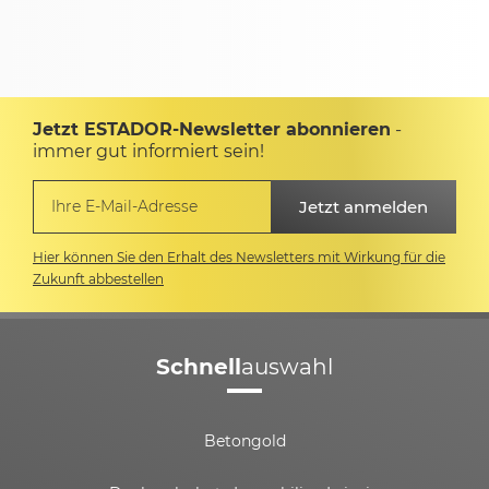
Jetzt ESTADOR-Newsletter abonnieren
-
immer gut informiert sein!
Hier können Sie den Erhalt des Newsletters mit Wirkung für die
Zukunft abbestellen
Schnell
auswahl
Betongold