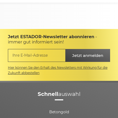
Jetzt ESTADOR-Newsletter abonnieren
-
immer gut informiert sein!
Hier können Sie den Erhalt des Newsletters mit Wirkung für die
Zukunft abbestellen
Schnell
auswahl
Betongold