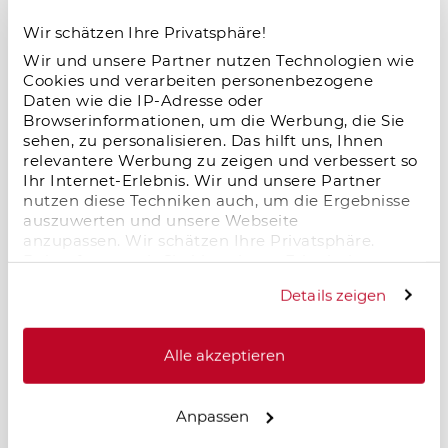
zukunftsstarkes Segment im deutschen
Immobilienmarkt.
Wir schätzen Ihre Privatsphäre!
Wir und unsere Partner nutzen Technologien wie
Cookies und verarbeiten personenbezogene
Daten wie die IP-Adresse oder
Salzgitter im Wandel – neue Dynamik
Browserinformationen, um die Werbung, die Sie
durch Logistik und Industrie
sehen, zu personalisieren. Das hilft uns, Ihnen
relevantere Werbung zu zeigen und verbessert so
18.11.2025
Ihr Internet-Erlebnis. Wir und unsere Partner
Salzgitter erlebt einen starken wirtschaftlichen
nutzen diese Techniken auch, um die Ergebnisse
Aufschwung: Neue Logistik- und
auszuwerten und unsere Webseite
Industrieprojekte, zentrale Lage und moderne
anzupassen. Wir schätzen Ihre Privatsphäre.
Infrastruktur schaffen Arbeitsplätze und
Daher fragen wir Sie hiermit um Erlaubnis zum
erhöhen die Wohnraumnachfrage. Für
Einsatz dieser Technologien.
Details zeigen
Immobilieninvestoren entstehen langfristige
Chancen in einem dynamisch wachsenden
Standort.
Alle akzeptieren
Anpassen
Mieten in Deutschland steigen – und zwar
rasant: Chancen und Herausforderungen