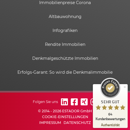
Immobilienpreise Corona
Altbauwohnung
Infografiken
Rendite Immobilien
Kundenbewertungen und Erfahrungen zu
ESTADOR GmbH
Denkmalgeschützte Immobilien
SEHR GUT
%
100
Erfolgs-Garant: So wird die Denkmalimmobilie
Empfehlungen auf
ProvenExpert.com
5,00
/
4,82
6
58
Bewertungen auf
1
Bewertungen von
SEHR GUT
Folgen Sie uns
ProvenExpert.com
anderen Quelle
© 2014 - 2026 ESTADOR GmbH
64
Blick aufs ProvenExpert-Profil werfen
COOKIE-EINSTELLUNGEN
Kundenbewertungen
IMPRESSUM
DATENSCHUTZ
03.06.2026
Authentizität