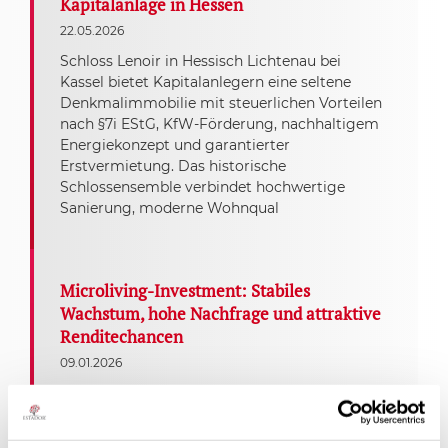
Kapitalanlage in Hessen
22.05.2026
Schloss Lenoir in Hessisch Lichtenau bei
Kassel bietet Kapitalanlegern eine seltene
Denkmalimmobilie mit steuerlichen Vorteilen
nach §7i EStG, KfW-Förderung, nachhaltigem
Energiekonzept und garantierter
Erstvermietung. Das historische
Schlossensemble verbindet hochwertige
Sanierung, moderne Wohnqual
Microliving-Investment: Stabiles
Wachstum, hohe Nachfrage und attraktive
Renditechancen
09.01.2026
Microliving-Investments überzeugen mit
hoher Nachfrage, stabiler Auslastung und
attraktiven Renditechancen – ein