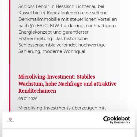
Schloss Lenoir in Hessisch Lichtenau bei
Kassel bietet Kapitalanlegern eine seltene
Denkmalimmobilie mit steuerlichen Vorteilen
nach §7i EStG, KfW-Förderung, nachhaltigem
Energiekonzept und garantierter
Erstvermietung. Das historische
Schlossensemble verbindet hochwertige
Sanierung, moderne Wohnqual
Microliving-Investment: Stabiles
Wachstum, hohe Nachfrage und attraktive
Renditechancen
09.01.2026
Microliving-Investments überzeugen mit
hoher Nachfrage, stabiler Auslastung und
attraktiven Renditechancen – ein
zukunftsstarkes Segment im deutschen
Immobilienmarkt.