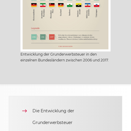
Niedersachsen
Nordrhein-Westfalen
Rheinland-Pfalz
Entwicklung der Grunderwerbsteuer in den
einzelnen Bundesländern zwischen 2006 und 2017.
Saarland
Sachsen
Sachsen-Anhalt
Die Entwicklung der
Schleswig Holstein
Grunderwerbsteuer