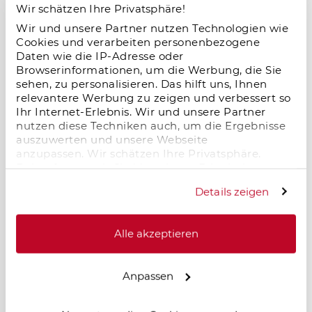
Wir schätzen Ihre Privatsphäre!
Wir und unsere Partner nutzen Technologien wie
Cookies und verarbeiten personenbezogene
Salzgitter im Wandel – neue Dynamik
Daten wie die IP-Adresse oder
durch Logistik und Industrie
Browserinformationen, um die Werbung, die Sie
sehen, zu personalisieren. Das hilft uns, Ihnen
18.11.2025
relevantere Werbung zu zeigen und verbessert so
Salzgitter erlebt einen starken wirtschaftlichen
Ihr Internet-Erlebnis. Wir und unsere Partner
Aufschwung: Neue Logistik- und
nutzen diese Techniken auch, um die Ergebnisse
Industrieprojekte, zentrale Lage und moderne
auszuwerten und unsere Webseite
Infrastruktur schaffen Arbeitsplätze und
anzupassen. Wir schätzen Ihre Privatsphäre.
erhöhen die Wohnraumnachfrage. Für
Daher fragen wir Sie hiermit um Erlaubnis zum
Immobilieninvestoren entstehen langfristige
Einsatz dieser Technologien.
Details zeigen
Chancen in einem dynamisch wachsenden
Standort.
Alle akzeptieren
Mieten in Deutschland steigen – und zwar
Anpassen
rasant: Chancen und Herausforderungen
für Immobilieninvestoren