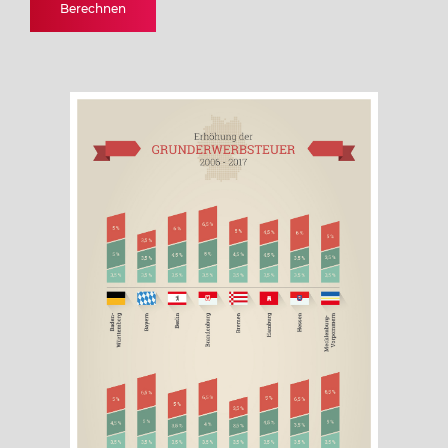
Berechnen
Bayern
Berlin
Brandenburg
Bremen
Hamburg
Hessen
Mecklenburg-Vorpommern