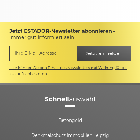
Jetzt ESTADOR-Newsletter abonnieren
-
immer gut informiert sein!
Hier können Sie den Erhalt des Newsletters mit Wirkung für die
Zukunft abbestellen
Schnell
auswahl
Betongold
Denkmalschutz Immobilien Leipzig