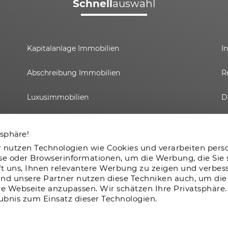
Schnell
auswahl
Kapitalanlage Immobilien
I
Abschreibung Immobilien
R
Luxusimmobilien
D
Immobilieninvestment
E
tsphäre!
Immobilienpreise Corona
r nutzen Technologien wie Cookies und verarbeiten pe
se oder Browserinformationen, um die Werbung, die Sie 
lft uns, Ihnen relevantere Werbung zu zeigen und verbess
Altbauwohnung
 und unsere Partner nutzen diese Techniken auch, um die
 Webseite anzupassen. Wir schätzen Ihre Privatsphäre.
aubnis zum Einsatz dieser Technologien.