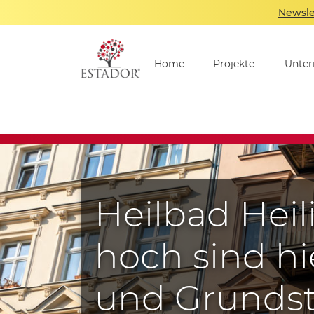
Newsle
Home
Projekte
Unte
Heilbad Heil
hoch sind h
und Grunds