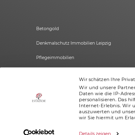
Rheinland-Pfalz
Saarland
Betongold
Sachsen
Denkmalschutz Immobilien Leipzig
Pflegeimmobilien
Sachsen-Anhalt
Ferienimmobilien
Schleswig Holstein
Wir schätzen Ihre Priva
Denkmalimmobilien
Wir und unsere Partne
Daten wie die IP-Adres
Thüringen
personalisieren. Das hi
Loftwohnungen
Internet-Erlebnis. Wir
auszuwerten und unsere
wir Sie hiermit um Erl
Details zeigen