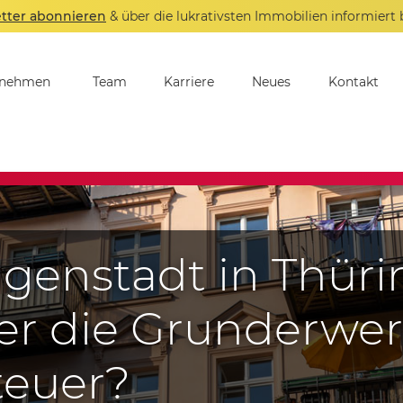
tter abonnieren
& über die lukrativsten Immobilien informiert 
rnehmen
Team
Karriere
Neues
Kontakt
igenstadt in Thüri
ier die Grunderwe
teuer?