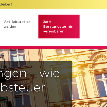
bleiben!
Vertriebspartner
Jetzt
werden
Beratungstermin
vereinbaren
ngen – wie
rbsteuer