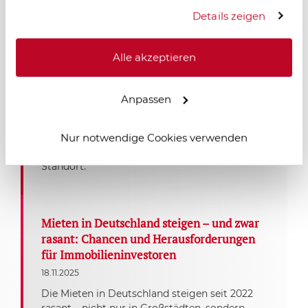
Einsatz dieser Technologien.
Salzgitter im Wandel – neue Dynamik
Details zeigen
durch Logistik und Industrie
18.11.2025
Alle akzeptieren
Salzgitter erlebt einen starken wirtschaftlichen
Aufschwung: Neue Logistik- und
Industrieprojekte, zentrale Lage und moderne
Anpassen
Infrastruktur schaffen Arbeitsplätze und
erhöhen die Wohnraumnachfrage. Für
Nur notwendige Cookies verwenden
Immobilieninvestoren entstehen langfristige
Chancen in einem dynamisch wachsenden
Standort.
Mieten in Deutschland steigen – und zwar
rasant: Chancen und Herausforderungen
für Immobilieninvestoren
18.11.2025
Die Mieten in Deutschland steigen seit 2022