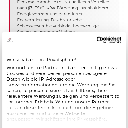
Denkmalimmobilie mit steuerlichen Vorteilen
nach §7i EStG, KfW-Förderung, nachhaltigem
Energiekonzept und garantierter
Erstvermietung. Das historische
Schlossensemble verbindet hochwertige
Sanierung, moderne Wohnqual
Microliving-Investment: Stabiles
Wir schätzen Ihre Privatsphäre!
Wachstum, hohe Nachfrage und attraktive
Wir und unsere Partner nutzen Technologien wie
Renditechancen
Cookies und verarbeiten personenbezogene
09.01.2026
Daten wie die IP-Adresse oder
Browserinformationen, um die Werbung, die Sie
Microliving-Investments überzeugen mit
sehen, zu personalisieren. Das hilft uns, Ihnen
hoher Nachfrage, stabiler Auslastung und
relevantere Werbung zu zeigen und verbessert so
attraktiven Renditechancen – ein
Ihr Internet-Erlebnis. Wir und unsere Partner
zukunftsstarkes Segment im deutschen
nutzen diese Techniken auch, um die Ergebnisse
Immobilienmarkt.
auszuwerten und unsere Webseite
anzupassen. Wir schätzen Ihre Privatsphäre.
Daher fragen wir Sie hiermit um Erlaubnis zum