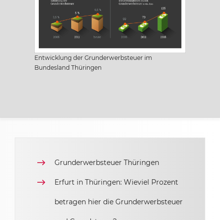
Sachsen
Sachsen-Anhalt
Entwicklung der Grunderwerbsteuer im
Bundesland Thüringen
Schleswig Holstein
Thüringen
Grunderwerbsteuer Thüringen
Erfurt in Thüringen: Wieviel Prozent
betragen hier die Grunderwerbsteuer