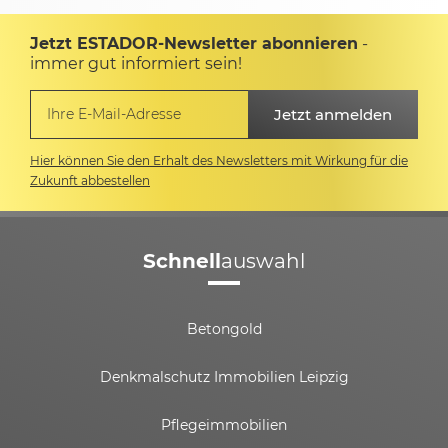
Jetzt ESTADOR-Newsletter abonnieren
-
immer gut informiert sein!
Hier können Sie den Erhalt des Newsletters mit Wirkung für die
Zukunft abbestellen
Schnell
auswahl
Betongold
Denkmalschutz Immobilien Leipzig
Pflegeimmobilien