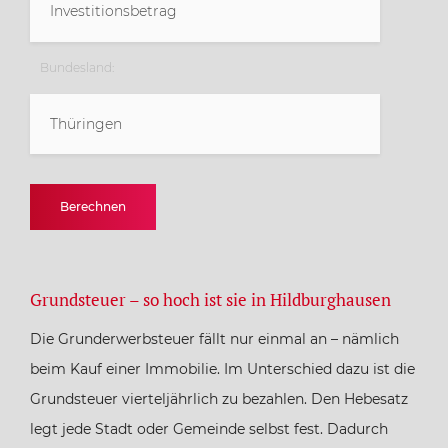
Bundesland:
Thüringen
Baden-Württemberg
Berechnen
Bayern
Grundsteuer – so hoch ist sie in Hildburghausen
Berlin
Die Grunderwerbsteuer fällt nur einmal an – nämlich
Brandenburg
beim Kauf einer Immobilie. Im Unterschied dazu ist die
Grundsteuer vierteljährlich zu bezahlen. Den Hebesatz
Bremen
legt jede Stadt oder Gemeinde selbst fest. Dadurch