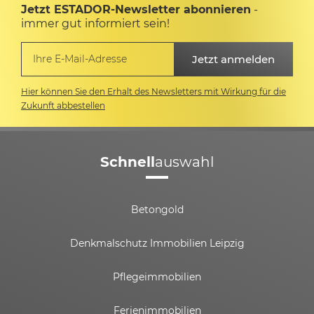
Jetzt ESTADOR-Newsletter abonnieren
-
immer gut informiert sein!
Hier können Sie den Erhalt des Newsletters mit Wirkung für die
Zukunft abbestellen
Schnell
auswahl
Betongold
Denkmalschutz Immobilien Leipzig
Pflegeimmobilien
Ferienimmobilien