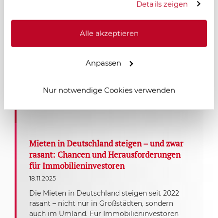
durch Logistik und Industrie
Details zeigen
18.11.2025
Salzgitter erlebt einen starken wirtschaftlichen
Alle akzeptieren
Aufschwung: Neue Logistik- und
Industrieprojekte, zentrale Lage und moderne
Infrastruktur schaffen Arbeitsplätze und
Anpassen
erhöhen die Wohnraumnachfrage. Für
Immobilieninvestoren entstehen langfristige
Nur notwendige Cookies verwenden
Chancen in einem dynamisch wachsenden
Standort.
Mieten in Deutschland steigen – und zwar
rasant: Chancen und Herausforderungen
für Immobilieninvestoren
18.11.2025
Die Mieten in Deutschland steigen seit 2022
rasant – nicht nur in Großstädten, sondern
auch im Umland. Für Immobilieninvestoren