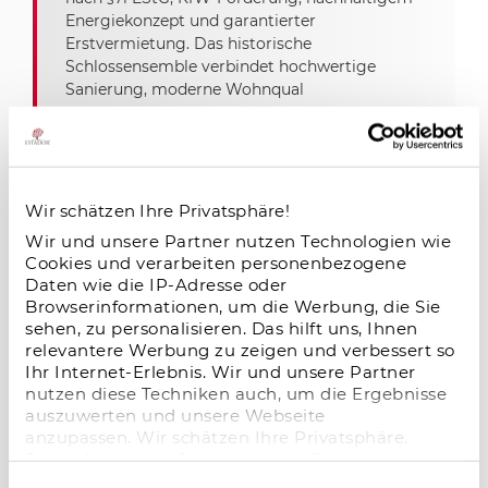
Energiekonzept und garantierter
Erstvermietung. Das historische
Schlossensemble verbindet hochwertige
Sanierung, moderne Wohnqual
Microliving-Investment: Stabiles
Wachstum, hohe Nachfrage und attraktive
Wir schätzen Ihre Privatsphäre!
Renditechancen
Wir und unsere Partner nutzen Technologien wie
09.01.2026
Cookies und verarbeiten personenbezogene
Daten wie die IP-Adresse oder
Microliving-Investments überzeugen mit
Browserinformationen, um die Werbung, die Sie
hoher Nachfrage, stabiler Auslastung und
sehen, zu personalisieren. Das hilft uns, Ihnen
attraktiven Renditechancen – ein
relevantere Werbung zu zeigen und verbessert so
zukunftsstarkes Segment im deutschen
Ihr Internet-Erlebnis. Wir und unsere Partner
Immobilienmarkt.
nutzen diese Techniken auch, um die Ergebnisse
auszuwerten und unsere Webseite
anzupassen. Wir schätzen Ihre Privatsphäre.
Daher fragen wir Sie hiermit um Erlaubnis zum
Salzgitter im Wandel – neue Dynamik
Einsatz dieser Technologien.