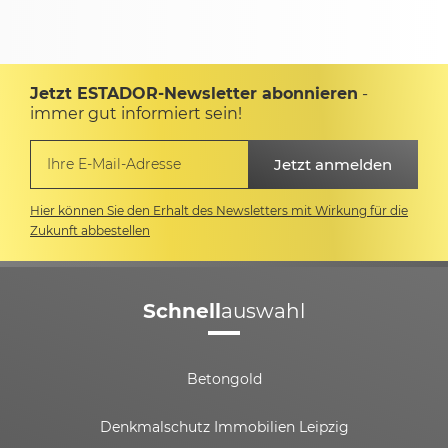
Jetzt ESTADOR-Newsletter abonnieren
-
immer gut informiert sein!
Hier können Sie den Erhalt des Newsletters mit Wirkung für die
Zukunft abbestellen
Schnell
auswahl
Betongold
Denkmalschutz Immobilien Leipzig