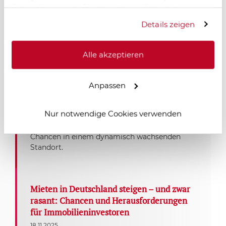
Daher fragen wir Sie hiermit um Erlaubnis zum
Einsatz dieser Technologien.
Details zeigen
Salzgitter im Wandel – neue Dynamik
durch Logistik und Industrie
Alle akzeptieren
18.11.2025
Salzgitter erlebt einen starken wirtschaftlichen
Aufschwung: Neue Logistik- und
Anpassen
Industrieprojekte, zentrale Lage und moderne
Infrastruktur schaffen Arbeitsplätze und
Nur notwendige Cookies verwenden
erhöhen die Wohnraumnachfrage. Für
Immobilieninvestoren entstehen langfristige
Chancen in einem dynamisch wachsenden
Standort.
Mieten in Deutschland steigen – und zwar
rasant: Chancen und Herausforderungen
für Immobilieninvestoren
18.11.2025