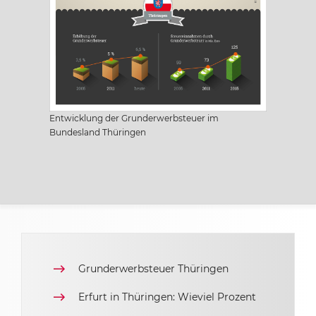
Sachsen
Sachsen-Anhalt
Entwicklung der Grunderwerbsteuer im
Schleswig Holstein
Bundesland Thüringen
Thüringen
Grunderwerbsteuer Thüringen
Erfurt in Thüringen: Wieviel Prozent