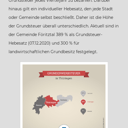
Grundsteuer jedes Vierteljahr zu bezahlen. Darüber
Bremen
hinaus gilt ein individueller Hebesatz, den jede Stadt
oder Gemeinde selbst beschließt. Daher ist die Höhe
Hamburg
der Grundsteuer überall unterschiedlich. Aktuell sind in
der Gemeinde Föritztal 389 % als Grundsteuer-
Hessen
Hebesatz (07.12.2020) und 300 % für
landwirtschaftlichen Grundbesitz festgelegt.
Mecklenburg-Vorpommern
Niedersachsen
Nordrhein-Westfalen
Rheinland-Pfalz
Saarland