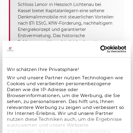
Schloss Lenoir in Hessisch Lichtenau bei
Kassel bietet Kapitalanlegern eine seltene
Denkmalimmobilie mit steuerlichen Vorteilen
nach §7i EStG, KfW-Förderung, nachhaltigem
Energiekonzept und garantierter
Erstvermietung. Das historische
Schlossensemble verbindet hochwertige
Sanierung, moderne Wohnqual
Wir schätzen Ihre Privatsphäre!
Microliving-Investment: Stabiles
Wir und unsere Partner nutzen Technologien wie
Wachstum, hohe Nachfrage und attraktive
Cookies und verarbeiten personenbezogene
Renditechancen
Daten wie die IP-Adresse oder
09.01.2026
Browserinformationen, um die Werbung, die Sie
sehen, zu personalisieren. Das hilft uns, Ihnen
Microliving-Investments überzeugen mit
relevantere Werbung zu zeigen und verbessert so
hoher Nachfrage, stabiler Auslastung und
Ihr Internet-Erlebnis. Wir und unsere Partner
attraktiven Renditechancen – ein
nutzen diese Techniken auch, um die Ergebnisse
zukunftsstarkes Segment im deutschen
auszuwerten und unsere Webseite
Immobilienmarkt.
anzupassen. Wir schätzen Ihre Privatsphäre.