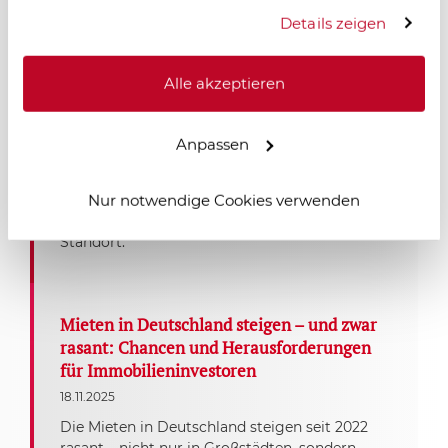
Einsatz dieser Technologien.
Salzgitter im Wandel – neue Dynamik
Details zeigen
durch Logistik und Industrie
18.11.2025
Alle akzeptieren
Salzgitter erlebt einen starken wirtschaftlichen
Aufschwung: Neue Logistik- und
Industrieprojekte, zentrale Lage und moderne
Anpassen
Infrastruktur schaffen Arbeitsplätze und
erhöhen die Wohnraumnachfrage. Für
Nur notwendige Cookies verwenden
Immobilieninvestoren entstehen langfristige
Chancen in einem dynamisch wachsenden
Standort.
Mieten in Deutschland steigen – und zwar
rasant: Chancen und Herausforderungen
für Immobilieninvestoren
18.11.2025
Die Mieten in Deutschland steigen seit 2022