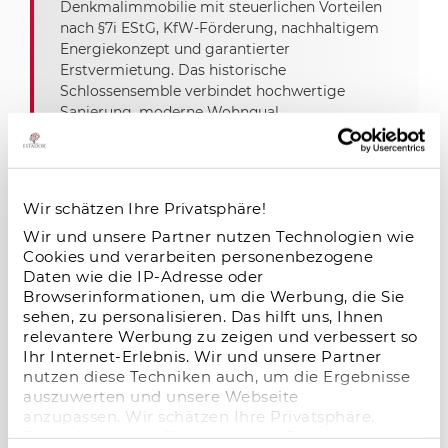
Denkmalimmobilie mit steuerlichen Vorteilen
nach §7i EStG, KfW-Förderung, nachhaltigem
Energiekonzept und garantierter
Erstvermietung. Das historische
Schlossensemble verbindet hochwertige
Sanierung, moderne Wohnqual
Microliving-Investment: Stabiles
Wir schätzen Ihre Privatsphäre!
Wachstum, hohe Nachfrage und attraktive
Wir und unsere Partner nutzen Technologien wie
Renditechancen
Cookies und verarbeiten personenbezogene
09.01.2026
Daten wie die IP-Adresse oder
Browserinformationen, um die Werbung, die Sie
Microliving-Investments überzeugen mit
sehen, zu personalisieren. Das hilft uns, Ihnen
hoher Nachfrage, stabiler Auslastung und
relevantere Werbung zu zeigen und verbessert so
attraktiven Renditechancen – ein
Ihr Internet-Erlebnis. Wir und unsere Partner
zukunftsstarkes Segment im deutschen
nutzen diese Techniken auch, um die Ergebnisse
Immobilienmarkt.
auszuwerten und unsere Webseite
anzupassen. Wir schätzen Ihre Privatsphäre.
Daher fragen wir Sie hiermit um Erlaubnis zum