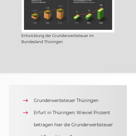
Sachsen
Sachsen-Anhalt
Entwicklung der Grunderwerbsteuer im
Bundesland Thüringen
Schleswig Holstein
Thüringen
Grunderwerbsteuer Thüringen
Erfurt in Thüringen: Wieviel Prozent
betragen hier die Grunderwerbsteuer