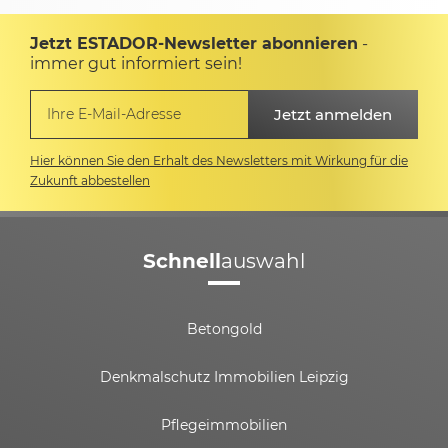
Jetzt ESTADOR-Newsletter abonnieren
-
immer gut informiert sein!
Hier können Sie den Erhalt des Newsletters mit Wirkung für die
Zukunft abbestellen
Schnell
auswahl
Betongold
Denkmalschutz Immobilien Leipzig
Pflegeimmobilien