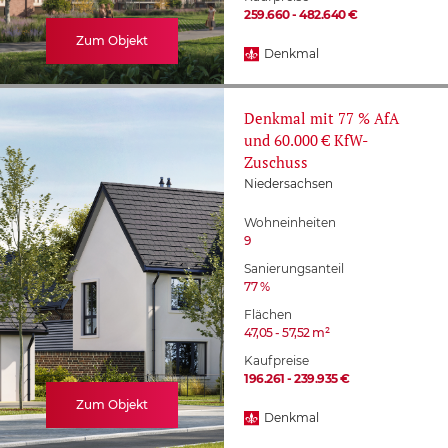
259.660 - 482.640 €
Zum Objekt
Wuppertal
Denkmal
Denkmal mit 77 % AfA
und 60.000 € KfW-
Zuschuss
Niedersachsen
Wohneinheiten
9
Sanierungsanteil
77 %
Flächen
47,05 - 57,52 m²
Kaufpreise
196.261 - 239.935 €
Zum Objekt
Denkmal