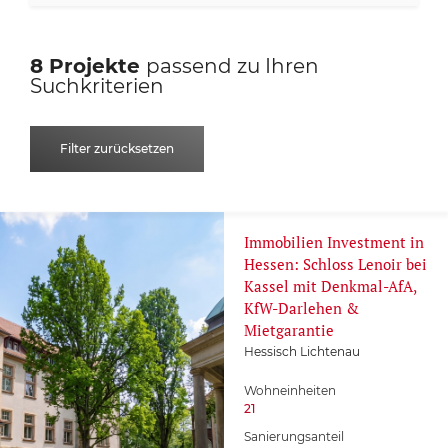
Hauptartikel Denkmalimmobilien
Bad Kissingen
Mecklenburg-Vorpommern
ab 1.000.000 €
8 Projekte
passend zu Ihren
Hauptartikel Denkmalschutz
Suchkriterien
Bundesweit
Niedersachsen
Hauptartikel Denkmalschutz Immobilien
Filter zurücksetzen
Burg
Nordrhein-Westfalen
Hauptartikel Grunderwerbsteuer Sachsen
Coswig
Rheinland-Pfalz
Immobilien Investment in
Hauptartikel Grunderwerbsteuer Sachsen-Anhalt
Hessen: Schloss Lenoir bei
Hessisch Lichtenau
Kassel mit Denkmal-AfA,
Saarland
KfW-Darlehen &
Hauptartikel Kapitalanlage Immobilien
Mietgarantie
Kassel
Sachsen
Hessisch Lichtenau
Hauptartikel Kapitalanlagen
Wohneinheiten
Kindenheim
21
Sachsen-Anhalt
Immobilientyp
Sanierungsanteil