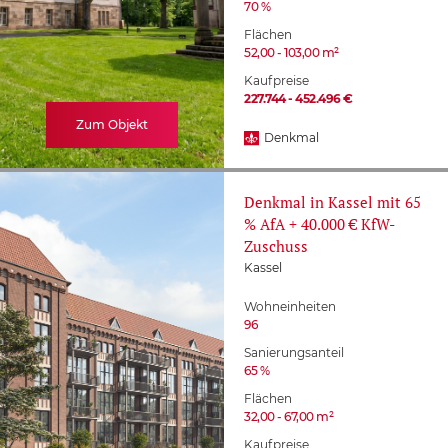
70 %
Leipzig
Flächen
Neubau
52,00 - 103,00 m²
Magdeburg
Kaufpreise
227.744 - 452.496 €
News
Zum Objekt
Meißen
Denkmal
Pflege
Niedersachsen
Denkmal in Kassel mit 65
% AfA + 40.000 € KfW-
Projekt News
Zuschuss
Ostseebad
Kassel
Wohneinheiten
Schönebeck
96
Sanierungsanteil
65 %
Schönebeck (Elbe)
Flächen
32,00 - 67,00 m²
Wetzlar
Kaufpreise