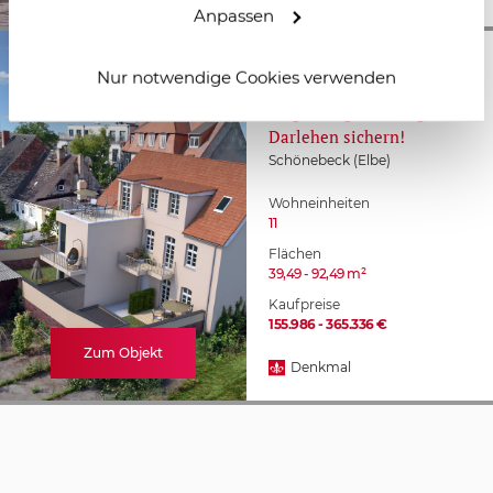
Anpassen
Zentral gelegenes
Nur notwendige Cookies verwenden
Denkmal kurz vor
Magdeburg – Niedrigzins-
Darlehen sichern!
Schönebeck (Elbe)
Wohneinheiten
11
Flächen
39,49 - 92,49 m²
Kaufpreise
155.986 - 365.336 €
Zum Objekt
Denkmal