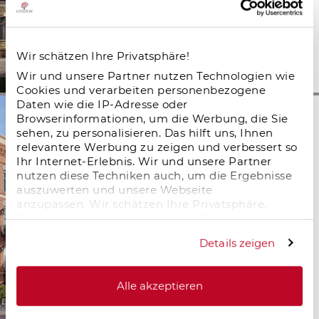
46,08 - 83,85 m²
Kaufpreise
197.000 - 354.000 €
Wir schätzen Ihre Privatsphäre!
Zum Objekt
Denkmal
Wir und unsere Partner nutzen Technologien wie
Cookies und verarbeiten personenbezogene
Daten wie die IP-Adresse oder
Tuchfabrik in Burg –
Browserinformationen, um die Werbung, die Sie
Denkmal mit 80 % AfA
sehen, zu personalisieren. Das hilft uns, Ihnen
relevantere Werbung zu zeigen und verbessert so
Burg
Ihr Internet-Erlebnis. Wir und unsere Partner
nutzen diese Techniken auch, um die Ergebnisse
Wohneinheiten
auszuwerten und unsere Webseite
44
anzupassen. Wir schätzen Ihre Privatsphäre.
Sanierungsanteil
Daher fragen wir Sie hiermit um Erlaubnis zum
80 %
Einsatz dieser Technologien.
Flächen
Details zeigen
62,00 - 111,00 m²
Kaufpreise
Alle akzeptieren
314.739 - 558.039 €
Zum Objekt
Denkmal