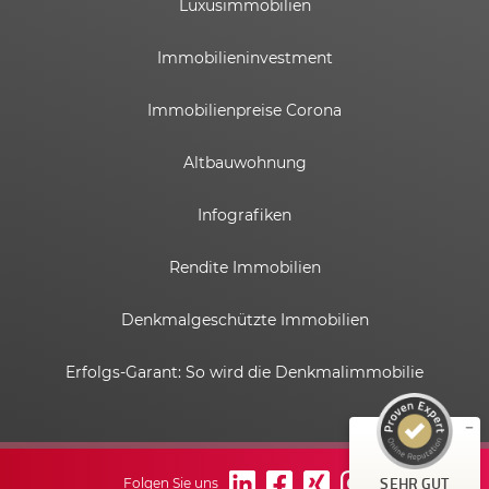
Luxusimmobilien
Immobilieninvestment
Immobilienpreise Corona
Altbauwohnung
Infografiken
Rendite Immobilien
Kundenbewertungen und Erfahrungen zu
ESTADOR GmbH
Denkmalgeschützte Immobilien
SEHR GUT
%
100
Erfolgs-Garant: So wird die Denkmalimmobilie
Empfehlungen auf
ProvenExpert.com
5,00
/
4,82
6
58
Bewertungen auf
1
Bewertungen von
SEHR GUT
Folgen Sie uns
ProvenExpert.com