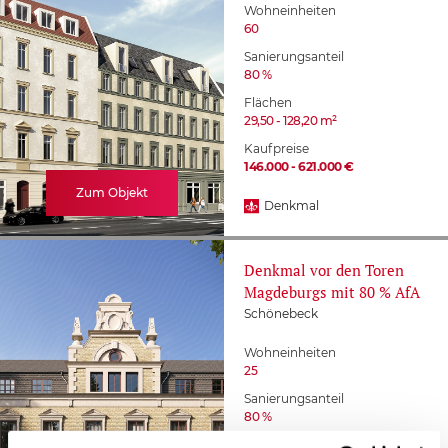
Wohneinheiten
60
Sanierungsanteil
80 %
Flächen
29,50 - 128,20 m²
Kaufpreise
146.000 - 621.000 €
Zum Objekt
Denkmal
Denkmal vor den Toren
Magdeburgs mit 80 % AfA
Schönebeck
Wohneinheiten
25
Sanierungsanteil
80 %
Flächen