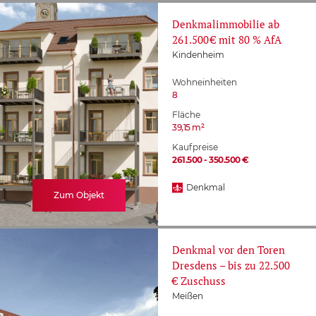
Denkmalimmobilie ab
261.500 € mit 80 % AfA
Kindenheim
Wohneinheiten
8
Fläche
39,15 m²
Kaufpreise
261.500 - 350.500 €
Denkmal
Zum Objekt
Denkmal vor den Toren
Dresdens – bis zu 22.500
€ Zuschuss
Meißen