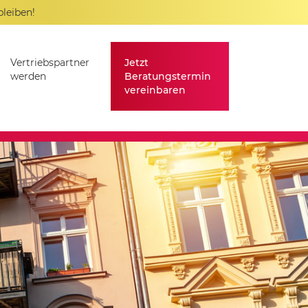
bleiben!
Vertriebspartner
Jetzt
werden
Beratungstermin
vereinbaren