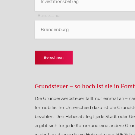
Bundesland:
Brandenburg
Baden-Württemberg
Berechnen
Bayern
Berlin
Grundsteuer – so hoch ist sie in Forst
Die Grunderwerbsteuer fällt nur einmal an – nä
Brandenburg
Immobilie. Im Unterschied dazu ist die Grundste
bezahlen. Den Hebesatz legt jede Stadt oder Ge
Bremen
ergibt sich für jede Kommune eine andere Grund
in der Lausitz wurde ein Hebesatz von 405 % für