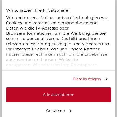
er bei 520 %.
Wir schätzen Ihre Privatsphäre!
Mecklenburg-Vorpommern
Wir und unsere Partner nutzen Technologien wie
Cookies und verarbeiten personenbezogene
Daten wie die IP-Adresse oder
Niedersachsen
Browserinformationen, um die Werbung, die Sie
sehen, zu personalisieren. Das hilft uns, Ihnen
relevantere Werbung zu zeigen und verbessert so
Nordrhein-Westfalen
Ihr Internet-Erlebnis. Wir und unsere Partner
nutzen diese Techniken auch, um die Ergebnisse
auszuwerten und unsere Webseite
Rheinland-Pfalz
anzupassen. Wir schätzen Ihre Privatsphäre.
Daher fragen wir Sie hiermit um Erlaubnis zum
Einsatz dieser Technologien.
Saarland
Details zeigen
Sachsen
Alle akzeptieren
Sachsen-Anhalt
Anpassen