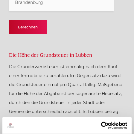
Brandenburg
Baden-Württemberg
Berechnen
Bayern
Die Höhe der Grundsteuer in Lübben
Berlin
Die Grunderwerbsteuer ist einmalig nach dem Kauf
Brandenburg
einer Immobilie zu bezahlen. Im Gegensatz dazu wird
die Grundsteuer einmal pro Quartal fällig. Maßgebend
Bremen
für die Höhe der Abgabe ist der sogenannte Hebesatz,
durch den die Grundsteuer in jeder Stadt oder
Gemeinde unterschiedlich ausfällt. In Lübben beträgt
Hamburg
die Höhe des Hebesatzes für die Grundsteuer 395 %
(02.01.2018), für landwirtschaftlichen Grundbesitz liegt
Hessen