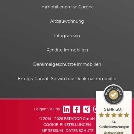
Immobilienpreise Corona
Altbauwohnung
Infografiken
Rendite Immobilien
Kundenbewertungen und Erfahrungen zu
ESTADOR GmbH
Denkmalgeschützte Immobilien
SEHR GUT
%
100
Erfolgs-Garant: So wird die Denkmalimmobilie
Empfehlungen auf
ProvenExpert.com
5,00
/
4,82
6
58
Bewertungen auf
1
Bewertungen von
SEHR GUT
Folgen Sie uns
ProvenExpert.com
anderen Quelle
© 2014 - 2026 ESTADOR GmbH
64
Blick aufs ProvenExpert-Profil werfen
COOKIE-EINSTELLUNGEN
Kundenbewertungen
IMPRESSUM
DATENSCHUTZ
03.06.2026
Authentizität