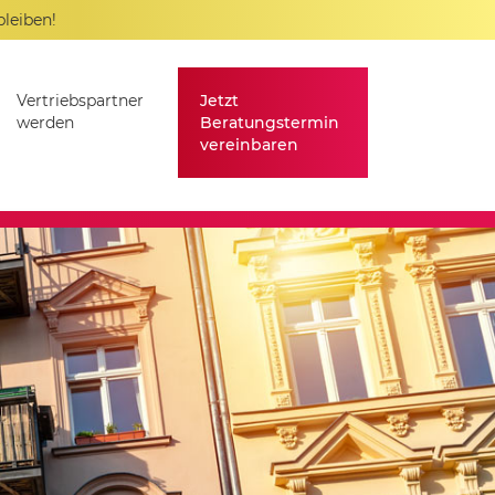
bleiben!
Vertriebspartner
Jetzt
werden
Beratungstermin
vereinbaren