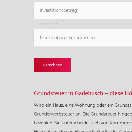
Bundesland:
Mecklenburg-Vorpommern
Baden-Württemberg
Berechnen
Bayern
Berlin
Grundsteuer in Gadebusch – diese Hö
Wird ein Haus, eine Wohnung oder ein Grundstü
Brandenburg
Grunderwerbsteuer an. Die Grundsteuer hingegen
bezahlen. Sie unterscheidet sich von Kommu
Bremen
Hebesatzes, dessen Höhe jede Stadt oder Gemein