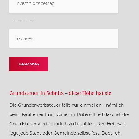
Bundesland:
Sachsen
Baden-Württemberg
Berechnen
Bayern
Grundsteuer in Sebnitz – diese Höhe hat sie
Berlin
Die Grunderwerbsteuer fällt nur einmal an – nämlich
Brandenburg
beim Kauf einer Immobilie. Im Unterschied dazu ist die
Grundsteuer vierteljährlich zu bezahlen. Den Hebesatz
Bremen
legt jede Stadt oder Gemeinde selbst fest. Dadurch