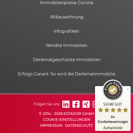
Immobilienpreise Corona
Altbauwohnung
Infografiken
Rendite Immobilien
Kundenbewertungen und Erfahrungen zu
ESTADOR GmbH
Denkmalgeschützte Immobilien
SEHR GUT
%
100
Erfolgs-Garant: So wird die Denkmalimmobilie
Empfehlungen auf
ProvenExpert.com
5,00
/
4,82
6
58
Bewertungen auf
1
Bewertungen von
SEHR GUT
Folgen Sie uns
ProvenExpert.com
anderen Quelle
© 2014 - 2026 ESTADOR GmbH
64
Blick aufs ProvenExpert-Profil werfen
COOKIE-EINSTELLUNGEN
Kundenbewertungen
IMPRESSUM
DATENSCHUTZ
03.06.2026
Authentizität