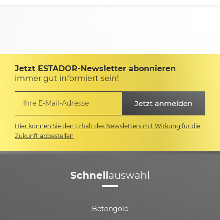
Jetzt ESTADOR-Newsletter abonnieren
-
immer gut informiert sein!
Hier können Sie den Erhalt des Newsletters mit Wirkung für die
Zukunft abbestellen
Schnell
auswahl
Betongold