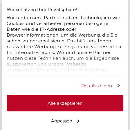
Wir schätzen Ihre Privatsphäre!
Wir und unsere Partner nutzen Technologien wie
Cookies und verarbeiten personenbezogene
KfW-Programm 266 „Gewerbe zu
Daten wie die IP-Adresse oder
Wohnen“: Welche Immobilien sind
Browserinformationen, um die Werbung, die Sie
sehen, zu personalisieren. Das hilft uns, Ihnen
förderfähig?
relevantere Werbung zu zeigen und verbessert so
01.07.2026
Ihr Internet-Erlebnis. Wir und unsere Partner
Das KfW-Programm 266 „Gewerbe zu
nutzen diese Techniken auch, um die Ergebnisse
auszuwerten und unsere Webseite
Wohnen“ fördert die Umwandlung
anzupassen. Wir schätzen Ihre Privatsphäre.
bestehender Nichtwohngebäude in
Daher fragen wir Sie hiermit um Erlaubnis zum
Wohnraum mit bis zu 30.000 Euro Zuschuss je
Einsatz dieser Technologien.
Wohneinheit. Erfahren Sie, welche Immobilien
Details zeigen
förderfähig sind und welche Voraussetzungen
gelten.
Alle akzeptieren
Schloss Lenoir in Hessisch Lichtenau –
Anpassen
Denkmalimmobilie als steueroptimierte