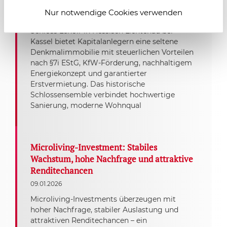
Kapitalanlage in Hessen
Nur notwendige Cookies verwenden
22.05.2026
Schloss Lenoir in Hessisch Lichtenau bei
Kassel bietet Kapitalanlegern eine seltene
Denkmalimmobilie mit steuerlichen Vorteilen
nach §7i EStG, KfW-Förderung, nachhaltigem
Energiekonzept und garantierter
Erstvermietung. Das historische
Schlossensemble verbindet hochwertige
Sanierung, moderne Wohnqual
Microliving-Investment: Stabiles
Wachstum, hohe Nachfrage und attraktive
Renditechancen
09.01.2026
Microliving-Investments überzeugen mit
hoher Nachfrage, stabiler Auslastung und
attraktiven Renditechancen – ein