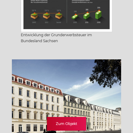
Sachsen
Sachsen-Anhalt
Entwicklung der Grunderwerbsteuer im
Bundesland Sachsen
Schleswig Holstein
Thüringen
Zum Objekt