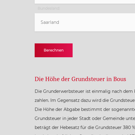
Bundesland:
Saarland
Baden-Württemberg
Berechnen
Bayern
Berlin
Die Höhe der Grundsteuer in Bous
Die Grunderwerbsteuer ist einmalig nach dem 
Brandenburg
zahlen. Im Gegensatz dazu wird die Grundsteuer
Die Höhe der Abgabe bestimmt der sogenannte
Bremen
Grundsteuer in jeder Stadt oder Gemeinde unter
beträgt der Hebesatz für die Grundsteuer 380 % (
Hamburg