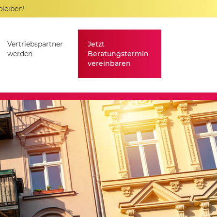
bleiben!
Vertriebspartner
Jetzt
werden
Beratungstermin
vereinbaren