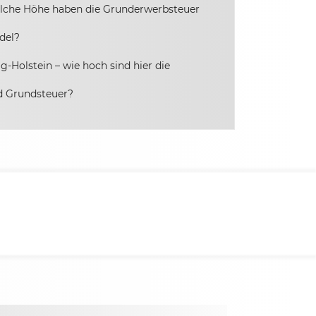
elche Höhe haben die Grunderwerbsteuer
del?
-Holstein – wie hoch sind hier die
d Grundsteuer?