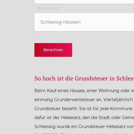
Bundesland:
Schleswig-Holstein
Baden-Württemberg
Berechnen
Bayern
Berlin
So hoch ist die Grundsteuer in Schle
Beim Kauf eines Hauses, einer Wohnung oder ei
Brandenburg
einmalig Grunderwerbsteuer an. Vierteljährlich
Grundsteuer bezahlt. Sie ist für jede Kommune
Bremen
dafür ist der Hebesatz, den die Stadt oder Gemei
Schleswig wurde ein Grundsteuer-Hebesatz vo
Hamburg