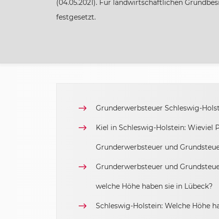
(04.05.2021). Für landwirtschaftlichen Grundbe
festgesetzt.
Hessen
Mecklenburg-Vorpommern
Niedersachsen
Grunderwerbsteuer Schleswig-Hols
Nordrhein-Westfalen
Kiel in Schleswig-Holstein: Wieviel 
Rheinland-Pfalz
Grunderwerbsteuer und Grundsteu
Grunderwerbsteuer und Grundsteuer
Saarland
welche Höhe haben sie in Lübeck?
Sachsen
Schleswig-Holstein: Welche Höhe h