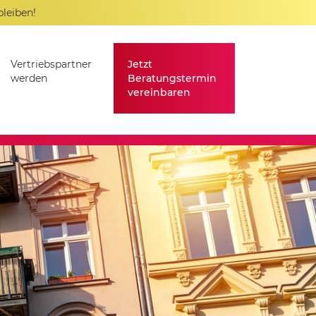
bleiben!
Vertriebspartner
Jetzt
werden
Beratungstermin
vereinbaren