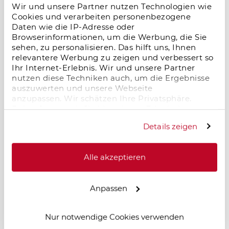
Wir und unsere Partner nutzen Technologien wie
Salzgitter im Wandel – neue Dynamik
Cookies und verarbeiten personenbezogene
durch Logistik und Industrie
Daten wie die IP-Adresse oder
18.11.2025
Browserinformationen, um die Werbung, die Sie
sehen, zu personalisieren. Das hilft uns, Ihnen
Salzgitter erlebt einen starken wirtschaftlichen
relevantere Werbung zu zeigen und verbessert so
Aufschwung: Neue Logistik- und
Ihr Internet-Erlebnis. Wir und unsere Partner
Industrieprojekte, zentrale Lage und moderne
nutzen diese Techniken auch, um die Ergebnisse
Infrastruktur schaffen Arbeitsplätze und
auszuwerten und unsere Webseite
erhöhen die Wohnraumnachfrage. Für
anzupassen. Wir schätzen Ihre Privatsphäre.
Immobilieninvestoren entstehen langfristige
Daher fragen wir Sie hiermit um Erlaubnis zum
Chancen in einem dynamisch wachsenden
Einsatz dieser Technologien.
Standort.
Details zeigen
Alle akzeptieren
Mieten in Deutschland steigen – und zwar
rasant: Chancen und Herausforderungen
Anpassen
für Immobilieninvestoren
18.11.2025
Nur notwendige Cookies verwenden
Die Mieten in Deutschland steigen seit 2022