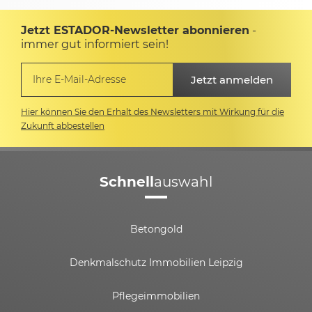
Jetzt ESTADOR-Newsletter abonnieren
-
immer gut informiert sein!
Hier können Sie den Erhalt des Newsletters mit Wirkung für die
Zukunft abbestellen
Schnell
auswahl
Betongold
Denkmalschutz Immobilien Leipzig
Pflegeimmobilien