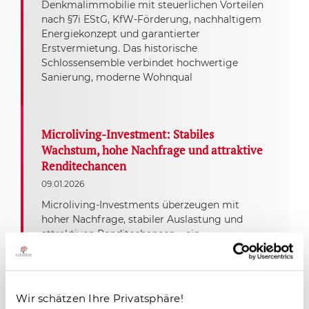
Denkmalimmobilie mit steuerlichen Vorteilen
nach §7i EStG, KfW-Förderung, nachhaltigem
Energiekonzept und garantierter
Erstvermietung. Das historische
Schlossensemble verbindet hochwertige
Sanierung, moderne Wohnqual
Microliving-Investment: Stabiles
Wachstum, hohe Nachfrage und attraktive
Renditechancen
09.01.2026
Microliving-Investments überzeugen mit
hoher Nachfrage, stabiler Auslastung und
attraktiven Renditechancen – ein
zukunftsstarkes Segment im deutschen
Immobilienmarkt.
Wir schätzen Ihre Privatsphäre!