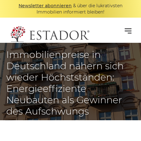
Newsletter abonnieren
& über die lukrativsten
Immobilien informiert bleiben!
Immobilienpreise in
Deutschland nähern sich
wieder Höchstständen:
Energieeffiziente
Neubauten als Gewinner
des Aufschwungs
08.11.2024