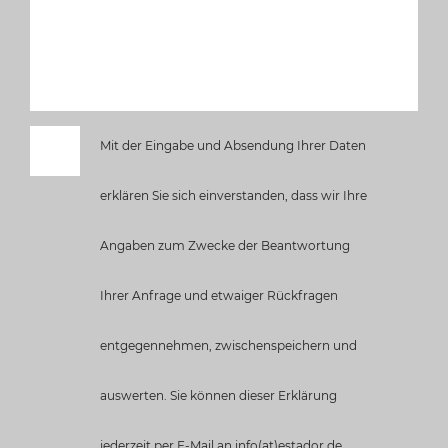
Mit der Eingabe und Absendung Ihrer Daten
erklären Sie sich einverstanden, dass wir Ihre
Angaben zum Zwecke der Beantwortung
Ihrer Anfrage und etwaiger Rückfragen
entgegennehmen, zwischenspeichern und
auswerten. Sie können dieser Erklärung
jederzeit per E-Mail an
info(at)estador.de