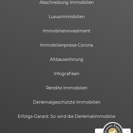
Abschreibung Immobilien
Luxusimmobilien
Immobilieninvestment
Immobilienpreise Corona
Altbauwohnung
Infografiken
Rendite Immobilien
Kundenbewertungen und Erfahrungen zu
ESTADOR GmbH
Denkmalgeschützte Immobilien
SEHR GUT
%
100
Erfolgs-Garant: So wird die Denkmalimmobilie
Empfehlungen auf
ProvenExpert.com
5,00
/
4,82