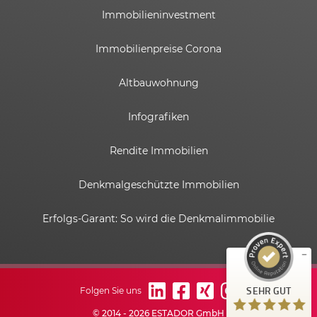
Immobilieninvestment
Immobilienpreise Corona
Altbauwohnung
Infografiken
Rendite Immobilien
Kundenbewertungen und Erfahrungen zu
ESTADOR GmbH
Denkmalgeschützte Immobilien
SEHR GUT
%
100
Erfolgs-Garant: So wird die Denkmalimmobilie
Empfehlungen auf
ProvenExpert.com
5,00
/
4,82
6
58
Bewertungen auf
1
Bewertungen von
SEHR GUT
Folgen Sie uns
ProvenExpert.com
anderen Quelle
© 2014 - 2026 ESTADOR GmbH