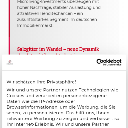
Microliving-Investments überzeugen mit
hoher Nachfrage, stabiler Auslastung und
attraktiven Renditechancen – ein
zukunftsstarkes Segment im deutschen
Immobilienmarkt.
Salzgitter im Wandel – neue Dynamik
durch Logistik und Industrie
18.11.2025
Salzgitter erlebt einen starken wirtschaftlichen
Aufschwung: Neue Logistik- und
Wir schätzen Ihre Privatsphäre!
Industrieprojekte, zentrale Lage und moderne
Wir und unsere Partner nutzen Technologien wie
Infrastruktur schaffen Arbeitsplätze und
Cookies und verarbeiten personenbezogene
erhöhen die Wohnraumnachfrage. Für
Daten wie die IP-Adresse oder
Immobilieninvestoren entstehen langfristige
Browserinformationen, um die Werbung, die Sie
Chancen in einem dynamisch wachsenden
sehen, zu personalisieren. Das hilft uns, Ihnen
Standort.
relevantere Werbung zu zeigen und verbessert so
Ihr Internet-Erlebnis. Wir und unsere Partner