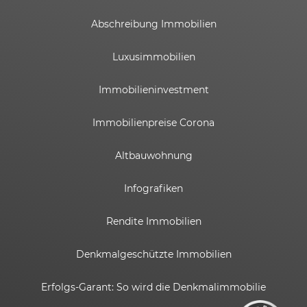
Abschreibung Immobilien
Luxusimmobilien
Immobilieninvestment
Immobilienpreise Corona
Altbauwohnung
Infografiken
Rendite Immobilien
Kundenbewertungen und Erfahrungen zu
ESTADOR GmbH
Denkmalgeschützte Immobilien
SEHR GUT
%
100
Erfolgs-Garant: So wird die Denkmalimmobilie
Empfehlungen auf
ProvenExpert.com
5,00
/
4,82