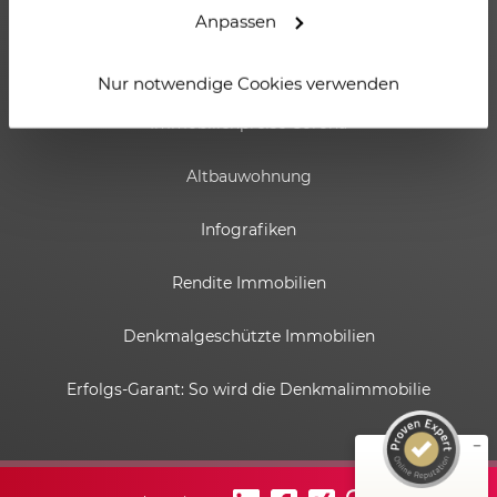
Luxusimmobilien
Anpassen
Immobilieninvestment
Nur notwendige Cookies verwenden
Immobilienpreise Corona
Altbauwohnung
Infografiken
Rendite Immobilien
Kundenbewertungen und Erfahrungen zu
ESTADOR GmbH
Denkmalgeschützte Immobilien
SEHR GUT
%
100
Erfolgs-Garant: So wird die Denkmalimmobilie
Empfehlungen auf
ProvenExpert.com
5,00
/
4,82
6
58
Bewertungen auf
1
Bewertungen von