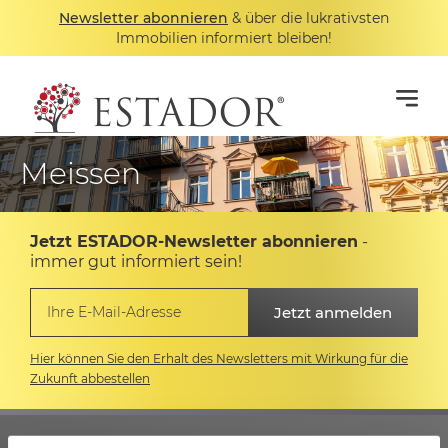
Newsletter abonnieren
& über die lukrativsten
Immobilien informiert bleiben!
Meissen
Jetzt ESTADOR-Newsletter abonnieren
-
immer gut informiert sein!
Hier können Sie den Erhalt des Newsletters mit Wirkung für die
Zukunft abbestellen