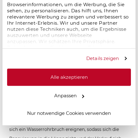
Browserinformationen, um die Werbung, die Sie
sehen, zu personalisieren. Das hilft uns, Ihnen
relevantere Werbung zu zeigen und verbessert so
Sanierung beim Immobilien Flipping
Ihr Internet-Erlebnis. Wir und unsere Partner
nutzen diese Techniken auch, um die Ergebnisse
auszuwerten und unsere Webseite
anzupassen. Wir schätzen Ihre Privatsphäre.
Das A und O der Sanierung ist eine
gute Kalkulation
.
Daher fragen wir Sie hiermit um Erlaubnis zum
Neben dem
Kaufpreis
sowie den Kaufnebenkosten
Einsatz dieser Technologien.
Details zeigen
sind
Renovierungskosten
und
laufende Kosten
zu
berücksichtigen. Ebenfalls einzuplanen ist die
Alle akzeptieren
Spekulationssteuer
. Diese ist für Immobilien fällig, die
nach dem Erwerb innerhalb von 10 Jahren
Anpassen
gewinnbringend weiterverkauft werden.
Finanzielle sowie zeitliche Puffer schützen Sie vor
Nur notwendige Cookies verwenden
unerwarteten Überraschungen. Beispielsweise könnte
sich ein Wasserrohrbruch ereignen, sodass sich die