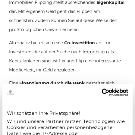
Immobilien Flipping stellt ausreichendes
Eigenkapital
dar. Mit eigenem Geld geht das Flippen am
schnellsten. Zudem können Sie auf diese Weise den
größtmöglichen Gewinn erzielen.
Alternativ bietet sich eine
Co-Investition
an. Für
Investoren, die auf der Suche nach
Immobilien als
Kapitalanlagen
sind, ist Fix-and-Flip eine interessante
Möglichkeit, ihr Geld anzulegen.
Eine
Finanzierung durch die Bank
gestaltet sich
demgegenüber oftmals schwierig. Nur wenige Banken
vergeben derart flexible Kredite. Beachten Sie zudem,
dass Sie auch hier ausreichend Eigenkapital
Wir schätzen Ihre Privatsphäre!
nachweisen müssen, um für ein Darlehen infrage zu
Wir und unsere Partner nutzen Technologien wie
Cookies und verarbeiten personenbezogene
kommen.
Daten wie die IP-Adresse oder