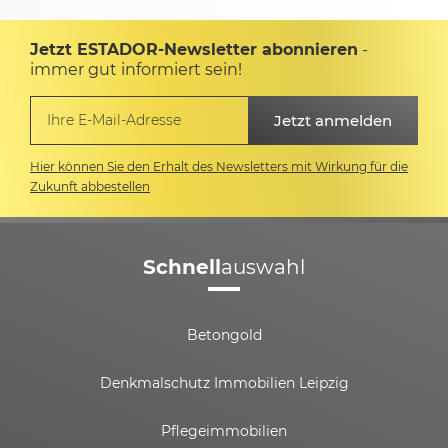
Jetzt ESTADOR-Newsletter abonnieren
-
immer gut informiert sein!
Hier können Sie den Erhalt des Newsletters mit Wirkung für die
Zukunft abbestellen
Schnell
auswahl
Betongold
Denkmalschutz Immobilien Leipzig
Pflegeimmobilien