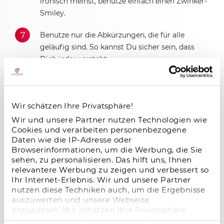
ironisch meinst, benutze einfach einen Zwinker-
Smiley.
Benutze nur die Abkürzungen, die für alle
geläufig sind. So kannst Du sicher sein, dass
Dich jeder versteht.
Wenn Du merkst, dass eine Diskussion zur
Auseinandersetzung wird, kläre das in einem
persönlichen Gespräch. Nicht alle in der
Wir schätzen Ihre Privatsphäre!
Community möchten folgen.
Wir und unsere Partner nutzen Technologien wie
Cookies und verarbeiten personenbezogene
Ganz wichtig für kopierte Texte und Bilder:
Daten wie die IP-Adresse oder
Browserinformationen, um die Werbung, die Sie
Verweise auf den Urheber, wenn Du etwas
sehen, zu personalisieren. Das hilft uns, Ihnen
zitierst. Es gehört sich nicht, sich mit fremden
relevantere Werbung zu zeigen und verbessert so
Federn zu schmücken.
Ihr Internet-Erlebnis. Wir und unsere Partner
nutzen diese Techniken auch, um die Ergebnisse
Nutze diese Seite nicht für Werbung. Wir
auszuwerten und unsere Webseite
würden diese ohnehin löschen.
anzupassen. Wir schätzen Ihre Privatsphäre.
Daher fragen wir Sie hiermit um Erlaubnis zum