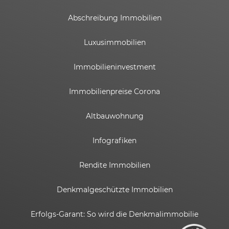
Abschreibung Immobilien
Luxusimmobilien
Immobilieninvestment
Immobilienpreise Corona
Altbauwohnung
Infografiken
Rendite Immobilien
Kundenbewertungen und Erfahrungen zu
ESTADOR GmbH
Denkmalgeschützte Immobilien
SEHR GUT
%
100
Erfolgs-Garant: So wird die Denkmalimmobilie
Empfehlungen auf
ProvenExpert.com
5,00
/
4,82